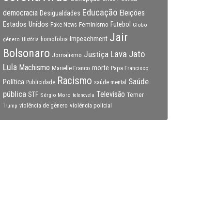
Educação
Eleições
democracia
Desigualdades
Estados Unidos
Feminismo
Futebol
Fake News
Globo
Jair
Impeachment
gênero
homofobia
História
Bolsonaro
Lava Jato
Justiça
Jornalismo
Lula
Machismo
morte
Marielle Franco
Papa Francisco
Racismo
Saúde
Política
Publicidade
saúde mental
pública
Televisão
STF
Temer
Sérgio Moro
telenovela
violência policial
Trump
violência de gênero