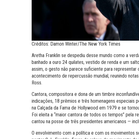
Créditos: Damon Winter/The New York Times
Aretha Franklin se despediu desse mundo como a verdad
banhado a ouro 24 quilates, vestido de renda e um salt
assim, o gesto não parece suficiente para representar 
acontecimento de repercussão mundial, reunindo notas
Ross.
Cantora, compositora e dona de um timbre inconfundí
indicações, 18 prêmios e três homenagens especiais po
na Calçada da Fama de Hollywood em 1979 e se tornou 
F
oi eleita a “maior cantora de todos os tempos” pela r
cantou na posse de três presidentes americanos — inc
O envolvimento com a política e com os movimentos soci