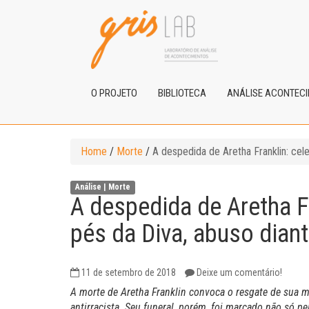
O PROJETO
BIBLIOTECA
ANÁLISE ACONTEC
Home
/
Morte
/
A despedida de Aretha Franklin: ce
Análise |
Morte
A despedida de Aretha F
pés da Diva, abuso dia
11 de setembro de 2018
Deixe um comentário!
A morte de Aretha Franklin convoca o resgate de sua
m
antirracista. Seu funeral, porém, foi marcado
não só pe