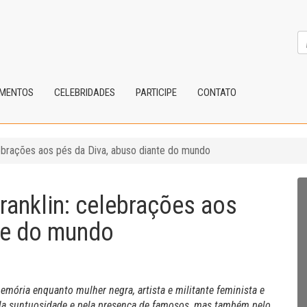
IMENTOS
CELEBRIDADES
PARTICIPE
CONTATO
lebrações aos pés da Diva, abuso diante do mundo
ranklin: celebrações aos
nte do mundo
emória enquanto mulher negra, artista e militante
feminista e
la suntuosidade e pela presença de famosos, mas
também pelo