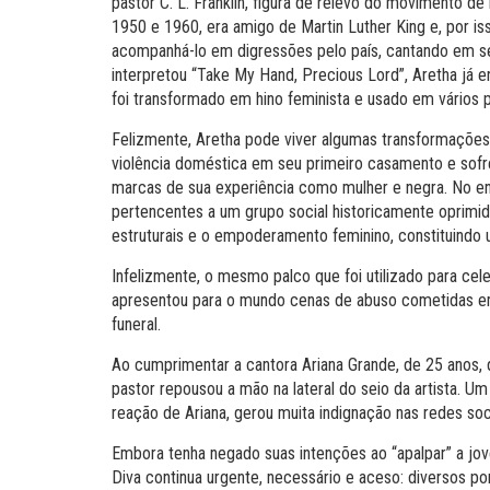
pastor C. L. Franklin, figura de relevo do movimento d
1950 e 1960, era amigo de Martin Luther King e, por is
acompanhá-lo em digressões pelo país, cantando em se
interpretou “Take My Hand, Precious Lord”, Aretha já 
foi transformado em hino feminista e usado em vários pr
Felizmente, Aretha pode viver algumas transformações s
violência doméstica em seu primeiro casamento e sofr
marcas de sua experiência como mulher e negra. No en
pertencentes a um grupo social historicamente oprimid
estruturais e o empoderamento feminino, constituindo 
Infelizmente, o mesmo palco que foi utilizado para cel
apresentou para o mundo cenas de abuso cometidas em te
funeral.
Ao cumprimentar a cantora Ariana Grande, de 25 anos,
pastor repousou a mão na lateral do seio da artista. 
reação de Ariana, gerou muita indignação nas redes soc
Embora tenha negado suas intenções ao “apalpar” a jov
Diva continua urgente, necessário e aceso: diversos po