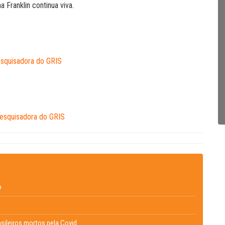
 Franklin continua viva.
squisadora do GRIS
esquisadora do GRIS
o
asileiros mortos pela Covid