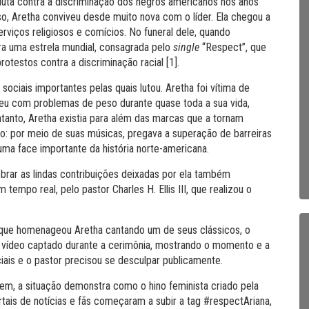
e luta contra a discriminação dos negros americanos nos anos
so, Aretha conviveu desde muito nova com o líder. Ela chegou a
rviços religiosos e comícios.
No funeral dele, quando
era uma estrela mundial, consagrada pelo
single
“Respect”, que
otestos contra a discriminação racial [1].
ociais importantes pelas quais lutou. Aretha foi vítima de
eu com problemas de peso durante quase toda a sua vida,
tanto, Aretha existia para além das marcas que a tornam
o: por meio de suas músicas, pregava a superação de barreiras
uma face importante da história norte-americana.
ebrar as lindas contribuições deixadas por ela também
mpo real, pelo pastor Charles H. Ellis III, que realizou o
 que homenageou Aretha cantando um de seus clássicos, o
Um vídeo captado durante a cerimônia, mostrando o momento e a
iais e o pastor precisou se desculpar publicamente.
em, a situação demonstra como o hino feminista criado pela
rtais de notícias e fãs começaram a subir a tag #respectAriana,