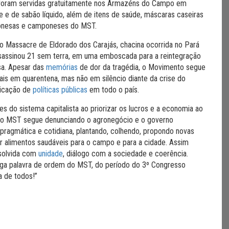
es foram servidas gratuitamente nos Armazéns do Campo em
e e de sabão líquido, além de itens de saúde, máscaras caseiras
ponesas e camponeses do MST.
Massacre de Eldorado dos Carajás, chacina ocorrida no Pará
 assassinou 21 sem terra, em uma emboscada para a reintegração
sa. Apesar das
memórias
de dor da tragédia, o Movimento segue
iais em quarentena, mas não em silêncio diante da crise do
dicação de
políticas públicas
em todo o país.
s do sistema capitalista ao priorizar os lucros e a economia ao
, o MST segue denunciando o agronegócio e o governo
 pragmática e cotidiana, plantando, colhendo, propondo novas
var alimentos saudáveis para o campo e para a cidade. Assim
esolvida com
unidade
, diálogo com a sociedade e coerência.
iga palavra de ordem do MST, do período do 3º Congresso
a de todos!”