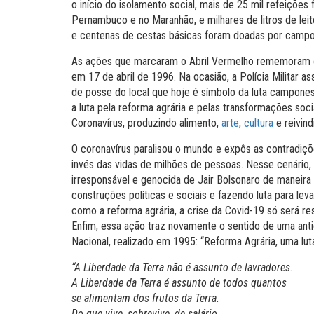
o início do isolamento social, mais de 25 mil refeiçõ
Pernambuco e no Maranhão, e milhares de litros de leit
e centenas de cestas básicas foram doadas por cam
As ações que marcaram o Abril Vermelho rememoram o 
em 17 de abril de 1996. Na ocasião, a Polícia Militar
de posse do local que hoje é símbolo da luta campone
a luta pela reforma agrária e pelas transformações soc
Coronavírus, produzindo alimento,
arte
,
cultura
e reivin
O coronavírus paralisou o mundo e expôs as contradiçõe
invés das vidas de milhões de pessoas. Nesse cenário
irresponsável e genocida de Jair Bolsonaro de maneira
construções políticas e sociais e fazendo luta para le
como a reforma agrária, a crise da Covid-19 só será r
Enfim, essa ação traz novamente o sentido de uma ant
Nacional, realizado em 1995: “Reforma Agrária, uma lut
“A Liberdade da Terra não é assunto de lavradores.
A Liberdade da Terra é assunto de todos quantos
se alimentam dos frutos da Terra.
Do que vive, sobrevive, de salário.