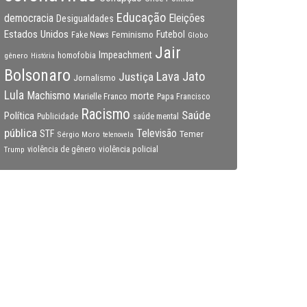
Educação
Eleições
democracia
Desigualdades
Estados Unidos
Feminismo
Futebol
Fake News
Globo
Jair
Impeachment
gênero
homofobia
História
Bolsonaro
Lava Jato
Justiça
Jornalismo
Lula
Machismo
morte
Marielle Franco
Papa Francisco
Racismo
Saúde
Política
Publicidade
saúde mental
pública
Televisão
STF
Temer
Sérgio Moro
telenovela
violência policial
Trump
violência de gênero