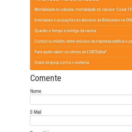
Mortalidade no cárcere, mortalidade do cárcere: Covid-19 
Inverdades e acusações no discurso de Bolsonaro na ON
Quando o tempo é inimigo da vacina
Consórcio inédito entre veículos da imprensa ratifica o
Para quem valem os crimes de LGBTfobia?
Stans de kpop contra o sistema
Comente
Nome
E-Mail