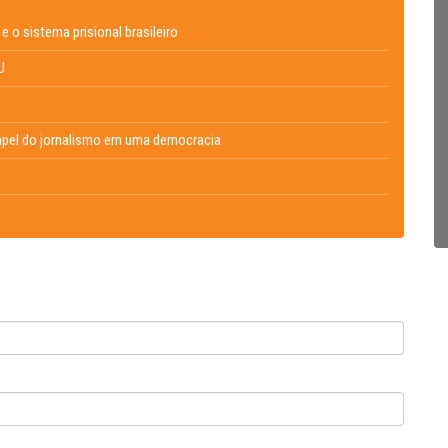
e o sistema prisional brasileiro
U
 papel do jornalismo em uma democracia