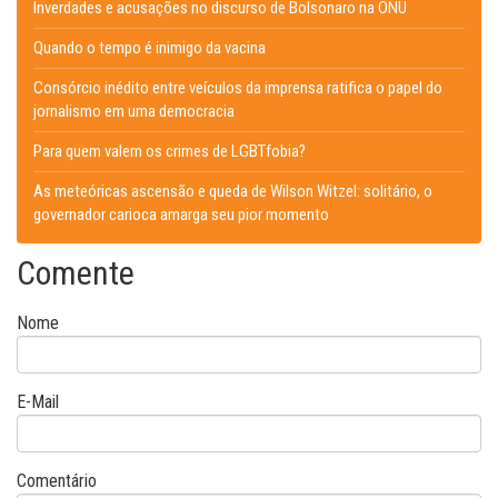
Inverdades e acusações no discurso de Bolsonaro na ONU
Quando o tempo é inimigo da vacina
Consórcio inédito entre veículos da imprensa ratifica o papel do
jornalismo em uma democracia
Para quem valem os crimes de LGBTfobia?
As meteóricas ascensão e queda de Wilson Witzel: solitário, o
governador carioca amarga seu pior momento
Comente
Nome
E-Mail
Comentário