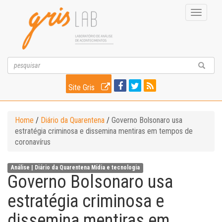
Toggle
navigati
Site Gris
Home
/
Diário da Quarentena
/
Governo Bolsonaro usa
estratégia criminosa e dissemina mentiras em tempos de
coronavírus
Análise |
Diário da Quarentena
Mídia e tecnologia
Governo Bolsonaro usa
estratégia criminosa e
dissemina mentiras em