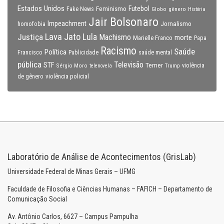
Estados Unidos
Feminismo
Futebol
Fake News
Globo
gênero
História
Jair Bolsonaro
Impeachment
Jornalismo
homofobia
Lava Jato
Justiça
Lula
Machismo
morte
Marielle Franco
Papa
Racismo
Saúde
Política
Francisco
Publicidade
saúde mental
pública
Televisão
STF
Temer
Sérgio Moro
Trump
violência
telenovela
violência policial
de gênero
Laboratório de Análise de Acontecimentos (GrisLab)
Universidade Federal de Minas Gerais – UFMG
Faculdade de Filosofia e Ciências Humanas – FAFICH – Departamento de
Comunicação Social
Av. Antônio Carlos, 6627 – Campus Pampulha