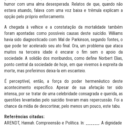
humor com uma alma desesperada. Relatos de que, quando não
estava atuando, falava com uma voz baixa e trêmula explicam a
opção pelo próprio enforcamento.
A chegada à velhice e a constatação da mortalidade também
foram apontadas como possíveis causas deste suicídio. Williams
havia sido diagnosticado com Mal de Parkinson, segundo fontes, o
que pode ter acelerado seu ato final. Ora, um problema que ataca
muitos na terceira idade é encarar o fim sem o apoio da
sociedade. A solidão dos moribundos, como define Norbert Elias,
ponto central da sociedade de hoje, em que vivemos à espreita da
morte, mas preferimos deixa-la em escanteio.
É perceptível, então, a força do poder hermenêutico deste
acontecimento específico. Apesar de sua afetação ter sido
intensa, por se tratar de uma celebridade consagrada e querida, as
questões levantadas pelo suicídio tiveram mais repercussão. Foi a
chance da mídia de descortinar, pelo menos um pouco, este tabu.
Referências citadas:
ARENDT, Hannah. Compreensão e Política. In: ______. A dignidade