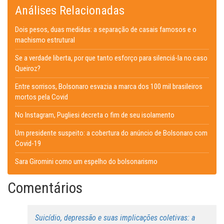
Análises Relacionadas
Dois pesos, duas medidas: a separação de casais famosos e o
machismo estrutural
Se a verdade liberta, por que tanto esforço para silenciá-la no caso
Queiroz?
Entre sorrisos, Bolsonaro esvazia a marca dos 100 mil brasileiros
mortos pela Covid
No Instagram, Pugliesi decreta o fim de seu isolamento
Um presidente suspeito: a cobertura do anúncio de Bolsonaro com
Covid-19
Sara Giromini como um espelho do bolsonarismo
Comentários
Suicídio, depressão e suas implicações coletivas: a