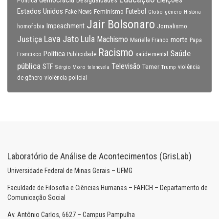
democracia
Política
Desigualdades
Estados Unidos
Feminismo
Futebol
Fake News
Globo
gênero
História
Jair Bolsonaro
Impeachment
Jornalismo
homofobia
Lava Jato
Justiça
Lula
Machismo
morte
Marielle Franco
Papa
Racismo
Saúde
Política
Francisco
Publicidade
saúde mental
pública
Televisão
STF
Temer
Sérgio Moro
Trump
violência
telenovela
violência policial
de gênero
Laboratório de Análise de Acontecimentos (GrisLab)
Universidade Federal de Minas Gerais – UFMG
Faculdade de Filosofia e Ciências Humanas – FAFICH – Departamento de
Comunicação Social
Av. Antônio Carlos, 6627 – Campus Pampulha