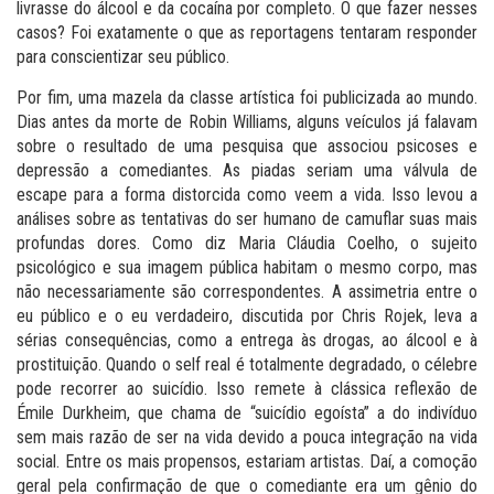
livrasse do álcool e da cocaína por completo. O que fazer nesses
casos? Foi exatamente o que as reportagens tentaram responder
para conscientizar seu público.
Por fim, uma mazela da classe artística foi publicizada ao mundo.
Dias antes da morte de Robin Williams, alguns veículos já falavam
sobre o resultado de uma pesquisa que associou psicoses e
depressão a comediantes. As piadas seriam uma válvula de
escape para a forma distorcida como veem a vida. Isso levou a
análises sobre as tentativas do ser humano de camuflar suas mais
profundas dores. Como diz Maria Cláudia Coelho, o sujeito
psicológico e sua imagem pública habitam o mesmo corpo, mas
não necessariamente são correspondentes. A assimetria entre o
eu público e o eu verdadeiro, discutida por Chris Rojek, leva a
sérias consequências, como a entrega às drogas, ao álcool e à
prostituição. Quando o self real é totalmente degradado, o célebre
pode recorrer ao suicídio. Isso remete à clássica reflexão de
Émile Durkheim, que chama de “suicídio egoísta” a do indivíduo
sem mais razão de ser na vida devido a pouca integração na vida
social. Entre os mais propensos, estariam artistas. Daí, a comoção
geral pela confirmação de que o comediante era um gênio do