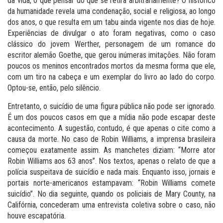
da vida, o que pensar do que se retira arbitrariamente? O histórico
da humanidade revela uma condenação, social e religiosa, ao longo
dos anos, o que resulta em um tabu ainda vigente nos dias de hoje.
Experiências de divulgar o ato foram negativas, como o caso
clássico do jovem Werther, personagem de um romance do
escritor alemão Goethe, que gerou inúmeras imitações. Não foram
poucos os meninos encontrados mortos da mesma forma que ele,
com um tiro na cabeça e um exemplar do livro ao lado do corpo.
Optou-se, então, pelo silêncio.
Entretanto, o suicídio de uma figura pública não pode ser ignorado.
É um dos poucos casos em que a mídia não pode escapar deste
acontecimento. A sugestão, contudo, é que apenas o cite como a
causa da morte. No caso de Robin Williams, a imprensa brasileira
começou exatamente assim. As manchetes diziam: “Morre ator
Robin Williams aos 63 anos”. Nos textos, apenas o relato de que a
polícia suspeitava de suicídio e nada mais. Enquanto isso, jornais e
portais norte-americanos estampavam: “Robin Williams comete
suicídio”. No dia seguinte, quando os policiais de Mary County, na
Califórnia, concederam uma entrevista coletiva sobre o caso, não
houve escapatória.