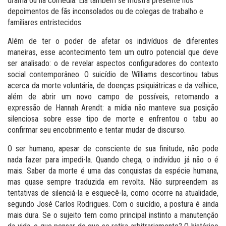
drama ou na comédia. Ela também se mostra presente nos
depoimentos de fãs inconsolados ou de colegas de trabalho e
familiares entristecidos.
Além de ter o poder de afetar os indivíduos de diferentes
maneiras, esse acontecimento tem um outro potencial que deve
ser analisado: o de revelar aspectos configuradores do contexto
social contemporâneo. O suicídio de Williams descortinou tabus
acerca da morte voluntária, de doenças psiquiátricas e da velhice,
além de abrir um novo campo de possíveis, retomando a
expressão de Hannah Arendt: a mídia não manteve sua posição
silenciosa sobre esse tipo de morte e enfrentou o tabu ao
confirmar seu encobrimento e tentar mudar de discurso.
O ser humano, apesar de consciente de sua finitude, não pode
nada fazer para impedi-la. Quando chega, o indivíduo já não o é
mais. Saber da morte é uma das conquistas da espécie humana,
mas quase sempre traduzida em revolta. Não surpreendem as
tentativas de silenciá-la e esquecê-la, como ocorre na atualidade,
segundo José Carlos Rodrigues. Com o suicídio, a postura é ainda
mais dura. Se o sujeito tem como principal instinto a manutenção