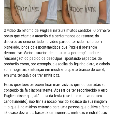
O vídeo de retorno de Pugliesi instaura muitos sentidos. O primeiro
ponto que chama a atenção é a performance do retorno: do
discurso ao cenário, tudo no vídeo parece ter sido muito bem
planejado, longe da espontaneidade que Pugliesi pretendia
demonstrar. Vários usuários destacaram a percepção sobre a
“encenação” do pedido de desculpas, apontando aspectos de
produção como, por exemplo, a escolha do figurino claro, o cabelo
sem megahair, a intenção em mostrar o quarto branco do casal,
em uma tentativa de transmitir paz.
Essas questões parecem ficar mais visíveis quando somadas ao
conteúdo da fala inconsistente. Apesar de ter reconhecido o erro,
Pugliesi disse que, até o dia da festa (que foi o motivo de seu
cancelamento), não tinha a noção real do alcance da sua imagem
— o que é no mínimo estranho para uma pessoa que cultiva a fama
há quase dez anos, baseada em números, métricas e estratégias