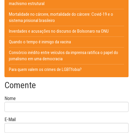
machismo estrutural
Mortalidade no cárcere, mortalidade do cárcere: Covid-19 e o
sistema prisional brasileiro
Inverdades e acusações no discurso de Bolsonaro na ONU
Quando o tempo é inimigo da vacina
Consórcio inédito entre veículos da imprensa ratifica o papel do
jornalismo em uma democracia
Para quem valem os crimes de LGBTfobia?
Comente
Nome
E-Mail