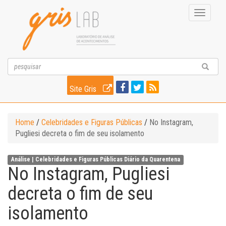
Toggle
navigati
Site Gris
Home
/
Celebridades e Figuras Públicas
/
No Instagram,
Pugliesi decreta o fim de seu isolamento
Análise |
Celebridades e Figuras Públicas
Diário da Quarentena
No Instagram, Pugliesi
decreta o fim de seu
isolamento