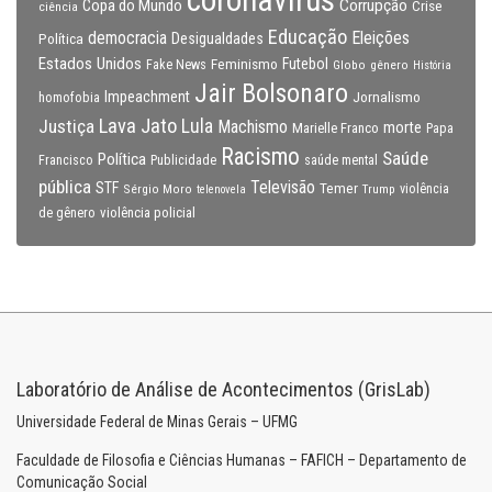
coronavirus
Copa do Mundo
Corrupção
Crise
ciência
Educação
Eleições
democracia
Política
Desigualdades
Estados Unidos
Feminismo
Futebol
Fake News
Globo
gênero
História
Jair Bolsonaro
Impeachment
Jornalismo
homofobia
Lava Jato
Justiça
Lula
Machismo
morte
Marielle Franco
Papa
Racismo
Saúde
Política
Francisco
Publicidade
saúde mental
pública
Televisão
STF
Temer
Sérgio Moro
Trump
violência
telenovela
violência policial
de gênero
Laboratório de Análise de Acontecimentos (GrisLab)
Universidade Federal de Minas Gerais – UFMG
Faculdade de Filosofia e Ciências Humanas – FAFICH – Departamento de
Comunicação Social