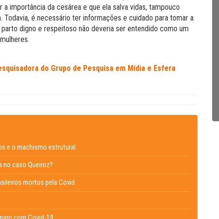
ar a importância da cesárea e que ela salva vidas, tampouco
 Todavia, é necessário ter informações e cuidado para tomar a
m parto digno e respeitoso não deveria ser entendido como um
 mulheres.
squisadora do Grupo de Pesquisa em Mídia e Esfera
os e o machismo estrutural
la no caso Queiroz?
asileiros mortos pela Covid
onaro com Covid-19