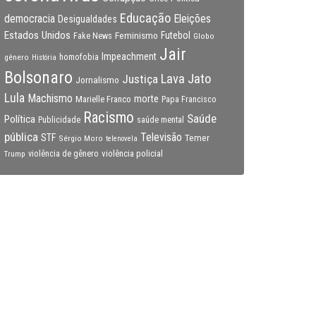
Educação
Eleições
democracia
Desigualdades
Estados Unidos
Feminismo
Futebol
Fake News
Globo
Jair
Impeachment
gênero
homofobia
História
Bolsonaro
Lava Jato
Justiça
Jornalismo
Lula
Machismo
morte
Marielle Franco
Papa Francisco
Racismo
Saúde
Política
Publicidade
saúde mental
pública
Televisão
STF
Temer
Sérgio Moro
telenovela
violência policial
Trump
violência de gênero