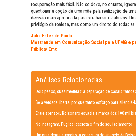
recuperação mais fácil. Não se deve, no entanto, ignor
questionar a opção de uma mãe pela realização de uma.
decisão mais apropriada para si e barrar os abusos. U
privilégio da realeza, mas como um direito de todas as
Julia Ester de Paula
Mestranda em Comunicação Social pela UFMG e pe
Pública/ Eme
Análises Relacionadas
Dois pesos, duas medidas: a separação de casais famos
Se a verdade liberta, por que tanto esforço para silenciá-
Entre sorrisos, Bolsonaro esvazia a marca dos 100 mil br
No Instagram, Pugliesi decreta o fim de seu isolamento
Um presidente suspeito: a cobertura do anúncio de Bols