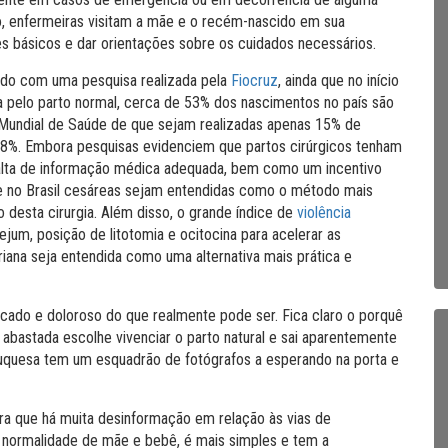
o, enfermeiras visitam a mãe e o recém-nascido em sua
es básicos e dar orientações sobre os cuidados necessários.
ordo com uma pesquisa realizada pela
Fiocruz
, ainda que no início
 pelo parto normal, cerca de 53% dos nascimentos no país são
o Mundial de Saúde de que sejam realizadas apenas 15% de
a 88%. Embora pesquisas evidenciem que partos cirúrgicos tenham
falta de informação médica adequada, bem como um incentivo
ue no Brasil cesáreas sejam entendidas como o método mais
o desta cirurgia. Além disso, o grande índice de
violência
jum, posição de litotomia e ocitocina para acelerar as
na seja entendida como uma alternativa mais prática e
icado e doloroso do que realmente pode ser. Fica claro o porquê
bastada escolhe vivenciar o parto natural e sai aparentemente
uquesa tem um esquadrão de fotógrafos a esperando na porta e
a que há muita desinformação em relação às vias de
e normalidade de mãe e bebê, é mais simples e tem a