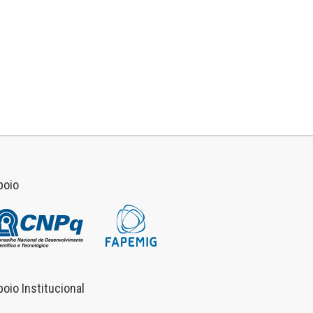
poio
poio Institucional