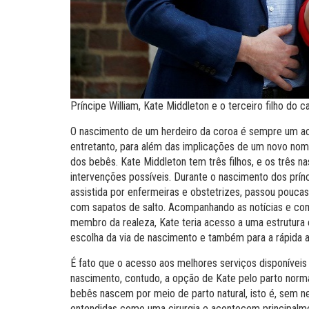
Príncipe William, Kate Middleton e o terceiro filho do c
O nascimento de um herdeiro da coroa é sempre um aco
entretanto, para além das implicações de um novo nome
dos bebês. Kate Middleton tem três filhos, e os três 
intervenções possíveis. Durante o nascimento dos prínc
assistida por enfermeiras e obstetrizes, passou pouca
com sapatos de salto. Acompanhando as notícias e come
membro da realeza, Kate teria acesso a uma estrutura 
escolha da via de nascimento e também para a rápida al
É fato que o acesso aos melhores serviços disponíveis 
nascimento, contudo, a opção de Kate pelo parto norma
bebês nascem por meio de parto natural, isto é, sem 
entendidas como uma cirurgia e acontecem principal