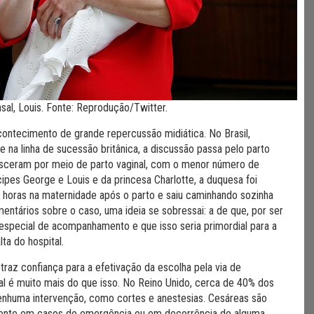
asal, Louis. Fonte: Reprodução/Twitter.
ntecimento de grande repercussão midiática. No Brasil,
 na linha de sucessão britânica, a discussão passa pelo parto
nasceram por meio de parto vaginal, com o menor número de
ipes George e Louis e da princesa Charlotte, a duquesa foi
s horas na maternidade após o parto e saiu caminhando sozinha
ntários sobre o caso, uma ideia se sobressai: a de que, por ser
especial de acompanhamento e que isso seria primordial para a
ta do hospital.
traz confiança para a efetivação da escolha pela via de
l é muito mais do que isso. No Reino Unido, cerca de 40% dos
nenhuma intervenção, como cortes e anestesias. Cesáreas são
mente em casos de emergência ou em decorrência de alguma