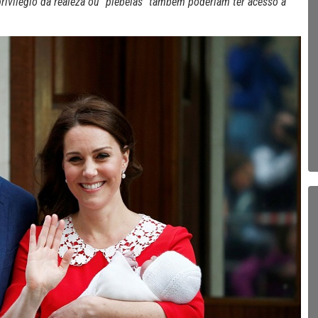
ivilégio da realeza ou “plebeias” também poderiam ter acesso a