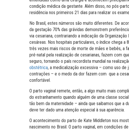
condição médica da gestante. Além disso, no pós-part
residência nos primeiros 21 dias para realizar os exam
No Brasil, estes números são muito diferentes. De ac
da gestação 70% das grávidas demonstrem preferência
via cesariana, contrariando a indicação da Organizaçã
cesáreas. Nos hospitais particulares, o índice chega 
três vezes mais riscos de morte de mães e bebês, a 
pré-natal pela realização de cesarianas, fazem com q
seguro, tornando o país recordista mundial na realizaçã
obstétrica
, a medicalização excessiva – como uso de je
contrações – e o medo da dor fazem com que a cesaria
confortável.
O parto vaginal remete, então, a algo muito mais compl
do estranhamento quando alguém de uma classe social a
tão bem da maternidade – ainda que saibamos que a d
deve ter dado uma atenção especial à sua aparência.
O acontecimento do parto de Kate Middleton nos mostr
nascimento no Brasil. O parto vaginal, em condições d