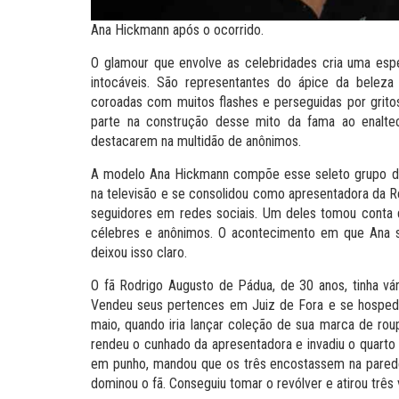
Ana Hickmann após o ocorrido.
O glamour que envolve as celebridades cria uma es
intocáveis. São representantes do ápice da belez
coroadas com muitos flashes e perseguidas por grit
parte na construção desse mito da fama ao enalte
destacarem na multidão de anônimos.
A modelo Ana Hickmann compõe esse seleto grupo de
na televisão e se consolidou como apresentadora da R
seguidores em redes sociais. Um deles tomou conta d
célebres e anônimos. O acontecimento em que Ana se
deixou isso claro.
O fã Rodrigo Augusto de Pádua, de 30 anos, tinha vá
Vendeu seus pertences em Juiz de Fora e se hospedou
maio, quando iria lançar coleção de sua marca de rou
rendeu o cunhado da apresentadora e invadiu o quart
em punho, mandou que os três encostassem na parede e
dominou o fã. Conseguiu tomar o revólver e atirou três