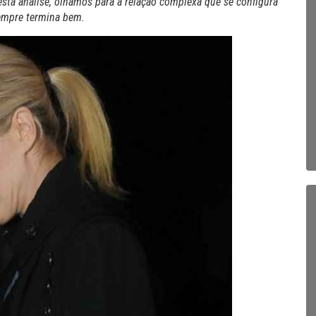
sta análise, olhamos para a relação complexa que se configura
empre termina bem.