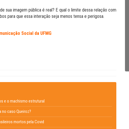
 sua imagem pública é real? E qual o limite dessa relação com
bos para que essa interação seja menos tensa e perigosa.
municação Social da UFMG
os e o machismo estrutural
la no caso Queiroz?
asileiros mortos pela Covid