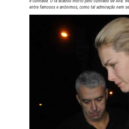
e cunhada. O fã acabou morto pelo cunhado de Ana. Ne
entre famosos e anônimos, como tal admiração nem s