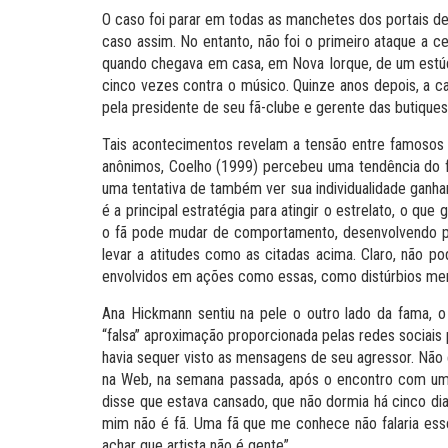
O caso foi parar em todas as manchetes dos portais de n
caso assim. No entanto, não foi o primeiro ataque a c
quando chegava em casa, em Nova Iorque, de um estúd
cinco vezes contra o músico. Quinze anos depois, a c
pela presidente de seu fã-clube e gerente das butiques
Tais acontecimentos revelam a tensão entre famosos 
anônimos, Coelho (1999) percebeu uma tendência do fã
uma tentativa de também ver sua individualidade ganh
é a principal estratégia para atingir o estrelato, o que
o fã pode mudar de comportamento, desenvolvendo p
levar a atitudes como as citadas acima. Claro, não
envolvidos em ações como essas, como distúrbios men
Ana Hickmann sentiu na pele o outro lado da fama, o
“falsa” aproximação proporcionada pelas redes sociais
havia sequer visto as mensagens de seu agressor. Não
na Web, na semana passada, após o encontro com uma 
disse que estava cansado, que não dormia há cinco dia
mim não é fã. Uma fã que me conhece não falaria esse
achar que artista não é gente”.