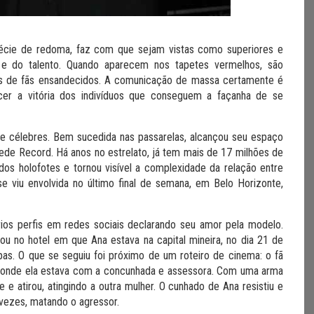
pécie de redoma, faz com que sejam vistas como superiores e
a e do talento. Quando aparecem nos tapetes vermelhos, são
os de fãs ensandecidos. A comunicação de massa certamente é
cer a vitória dos indivíduos que conseguem a façanha de se
 célebres. Bem sucedida nas passarelas, alcançou seu espaço
ede Record. Há anos no estrelato, já tem mais de 17 milhões de
os holofotes e tornou visível a complexidade da relação entre
 viu envolvida no último final de semana, em Belo Horizonte,
rios perfis em redes sociais declarando seu amor pela modelo.
 no hotel em que Ana estava na capital mineira, no dia 21 de
pas. O que se seguiu foi próximo de um roteiro de cinema: o fã
o onde ela estava com a concunhada e assessora. Com uma arma
 atirou, atingindo a outra mulher. O cunhado de Ana resistiu e
 vezes, matando o agressor.