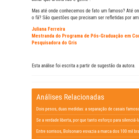
Mas até onde conhecemos de fato um famoso? Até onde
o fã? São questões que precisam ser refletidas por am
Juliana Ferreira
Mestranda do Programa de Pós-Graduação em Co
Pesquisadora do Gris
Esta análise foi escrita a partir de sugestão da autora.
Análises Relacionadas
Dois pesos, duas medidas: a separação de casais famos
Se a verdade liberta, por que tanto esforço para silenciá-
Entre sorrisos, Bolsonaro esvazia a marca dos 100 mil br