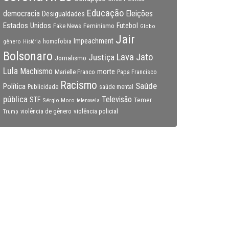
Educação
Eleições
democracia
Desigualdades
Estados Unidos
Feminismo
Futebol
Fake News
Globo
Jair
Impeachment
gênero
homofobia
História
Bolsonaro
Lava Jato
Justiça
Jornalismo
Lula
Machismo
morte
Marielle Franco
Papa Francisco
Racismo
Saúde
Política
Publicidade
saúde mental
pública
Televisão
STF
Temer
Sérgio Moro
telenovela
violência policial
Trump
violência de gênero