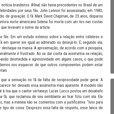
otícia brasileiros. Afinal, não havia precedentes no Brasil de um
elebridades por seus fãs. John Lennon foi assassinado, em 1980,
io de gravação. O fã Mark David Chapman, de 25 anos, disparou
antora norte-americana Selena foi morta com um tiro nas costas
 que levavam o nome da artista.
e fãs. Em um estudo extenso sobre a relação entre célebres e
 em querer ser igual ao admirado ou desejá-lo. É, segundo ela,
ar destaque na massa. A aproximação, de acordo com a pesquisa,
 geralmente é frustrado. Ao se dar conta da assimetria na relação,
aixão desmedida e agressividade em alguns casos, o que pode
 podemos nos esquecer de que outros componentes podem estar
tais.
 que a sensação no fã da falta de reciprocidade pode gerar. A
 parece ter deixado essa assimetria mais aparente. A modelo não
 é à toa que o cantor sertanejo Lucas Lucco postou um desabafo
fã, que reclamou de seu semblante ao tirar foto com ela. Ele
s, mas a menina não se contentou com a justificativa: “Isso para
 tipo de coisa. Desprezo essa falta de respeito, esse lance de