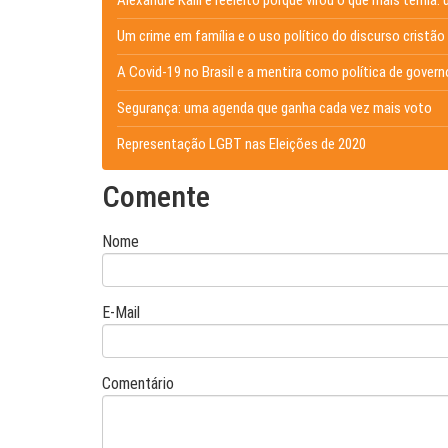
Um crime em família e o uso político do discurso cristão
A Covid-19 no Brasil e a mentira como política de govern
Segurança: uma agenda que ganha cada vez mais voto
Representação LGBT nas Eleições de 2020
Comente
Nome
E-Mail
Comentário