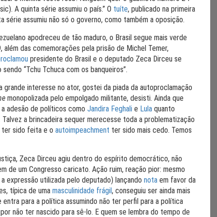
ic). A quinta série assumiu o país.” O
tuíte
, publicado na primeira
inta série assumiu não só o governo, como também a oposição.
nezuelano apodreceu de tão maduro, o Brasil segue mais verde
9, além das comemorações pela prisão de Michel Temer,
proclamou
presidente do Brasil e o deputado Zeca Dirceu se
 sendo “Tchu Tchuca com os banqueiros”.
a grande interesse no ator, gostei da piada da autoproclamação
ne
monopolizada pelo empolgado militante, desisti. Ainda que
to a adesão de políticos como
Jandira Feghali
e
Lula
quanto
 Talvez a brincadeira sequer merecesse toda a problematização
 ter sido feita e o
autoimpeachment
ter sido mais cedo. Temos
tiça, Zeca Dirceu agiu dentro do espírito democrático, não
gem de um Congresso caricato. Ação ruim, reação pior: mesmo
 a expressão utilizada pelo deputado) lançando
nota
em favor da
es, típica de uma
masculinidade frágil
, conseguiu ser ainda mais
 entra para a política assumindo não ter perfil para a política
 por não ter nascido para sê-lo. E quem se lembra do tempo de