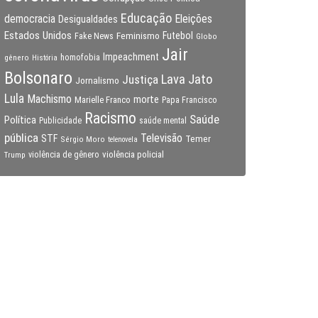
Educação
Eleições
democracia
Desigualdades
Estados Unidos
Feminismo
Futebol
Fake News
Globo
Jair
Impeachment
gênero
homofobia
História
Bolsonaro
Lava Jato
Justiça
Jornalismo
Lula
Machismo
morte
Marielle Franco
Papa Francisco
Racismo
Saúde
Política
Publicidade
saúde mental
pública
Televisão
STF
Temer
Sérgio Moro
telenovela
violência policial
Trump
violência de gênero