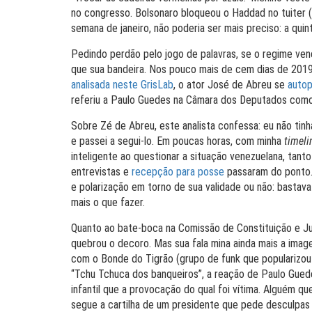
no congresso. Bolsonaro bloqueou o Haddad no tuiter (s
semana de janeiro, não poderia ser mais preciso: a qu
Pedindo perdão pelo jogo de palavras, se o regime ve
que sua bandeira. Nos pouco mais de cem dias de 201
analisada neste GrisLab
, o ator José de Abreu se
auto
referiu a Paulo Guedes na Câmara dos Deputados como
Sobre Zé de Abreu, este analista confessa: eu não tinh
e passei a segui-lo. Em poucas horas, com minha
timeli
inteligente ao questionar a situação venezuelana, tan
entrevistas e
recepção para posse
passaram do ponto.
e polarização em torno de sua validade ou não: bastava
mais o que fazer.
Quanto ao bate-boca na Comissão de Constituição e Jus
quebrou o decoro. Mas sua fala mina ainda mais a ima
com o Bonde do Tigrão (grupo de funk que popularizou
“Tchu Tchuca dos banqueiros”, a reação de Paulo Gued
infantil que a provocação do qual foi vítima. Alguém que
segue a cartilha de um presidente que pede desculpas