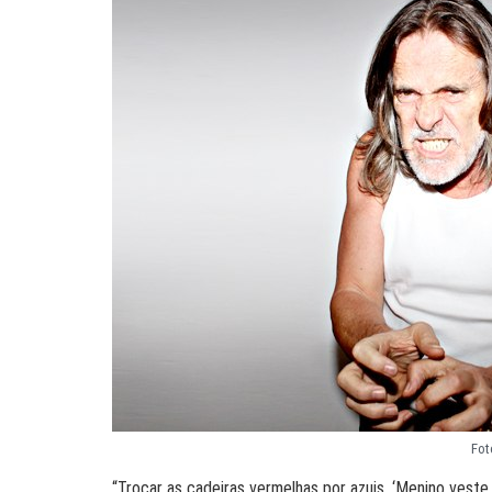
Fot
“Trocar as cadeiras vermelhas por azuis. ‘Menino vest