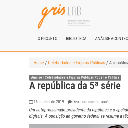
O PROJETO
BIBLIOTECA
ANÁLISE ACONTE
Home
/
Celebridades e Figuras Públicas
/
A repúblic
Análise |
Celebridades e Figuras Públicas
Poder e Política
A república da 5ª série
16 de abril de 2019
Deixe um comentário!
Um autoproclamado presidente da república e o apelido
digitais. A oposição ao governo federal se resume a t