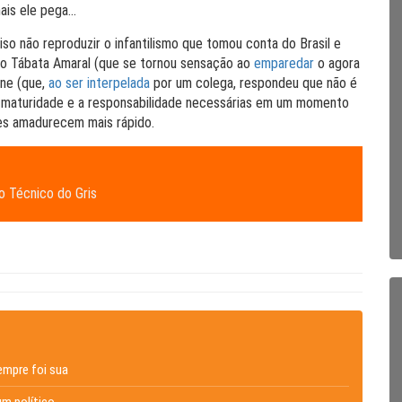
mais ele pega…
o não reproduzir o infantilismo que tomou conta do Brasil e
o Tábata Amaral (que se tornou sensação ao
emparedar
o agora
one (que,
ao ser interpelada
por um colega, respondeu que não é
a maturidade e a responsabilidade necessárias em um momento
es amadurecem mais rápido.
 Técnico do Gris
empre foi sua
um político