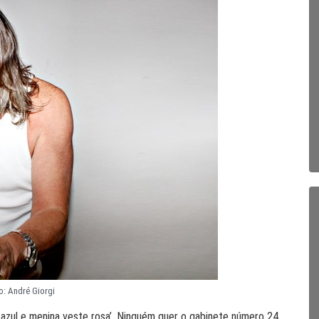
o: André Giorgi
e azul e menina veste rosa’. Ninguém quer o gabinete número 24