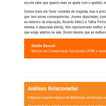
escola sabe que quanto mais se apela com o apelido, 
Somos bons em fazer comédia da tragédia, mas é precis
que tem sérias consequências. Jovens deputadas, com
ex-ministro da educação, Ricardo Vélez) e Talíria Petr
menina, é deputada eleita), têm representado melhor 
que exige adultos na sala. Dizem mesmo que as mulher
Gáudio Bassoli
Mestre em Comunicação Social pela UFMG e Apoio
Análises Relacionadas
Indígenas ocupam espaços de deliberação na terra que s
Alexandre Kalil é reeleito porque virou o que mais temia: 