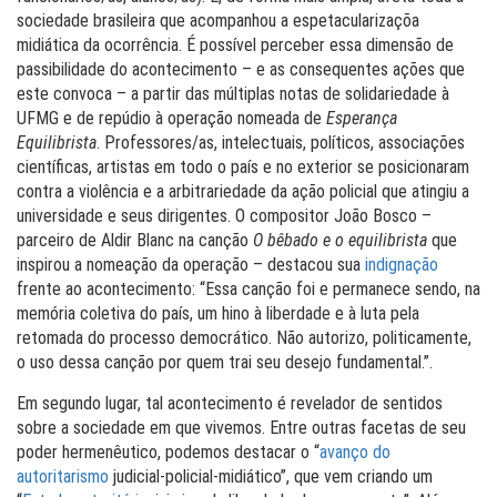
sociedade brasileira que acompanhou a espetacularizaçõa
midiática da ocorrência. É possível perceber essa dimensão de
passibilidade do acontecimento – e as consequentes ações que
este convoca – a partir das múltiplas notas de solidariedade à
UFMG e de repúdio à operação nomeada de
Esperança
Equilibrista
. Professores/as, intelectuais, políticos, associações
científicas, artistas em todo o país e no exterior se posicionaram
contra a violência e a arbitrariedade da ação policial que atingiu a
universidade e seus dirigentes. O compositor João Bosco –
parceiro de Aldir Blanc na canção
O bêbado e o equilibrista
que
inspirou a nomeação da operação – destacou sua
indignação
frente ao acontecimento: “Essa canção foi e permanece sendo, na
memória coletiva do país, um hino à liberdade e à luta pela
retomada do processo democrático. Não autorizo, politicamente,
o uso dessa canção por quem trai seu desejo fundamental.”.
Em segundo lugar, tal acontecimento é revelador de sentidos
sobre a sociedade em que vivemos. Entre outras facetas de seu
poder hermenêutico, podemos destacar o “
avanço do
autoritarismo
judicial-policial-midiático”, que vem criando um