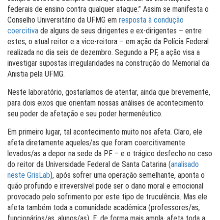
federais de ensino contra qualquer ataque.” Assim se manifesta o
Conselho Universitário da UFMG em
resposta à condução
coercitiva
de alguns de seus dirigentes e ex-dirigentes – entre
estes, o atual reitor e a vice-reitora – em ação da Polícia Federal
realizada no dia seis de dezembro. Segundo a PF, a ação visa a
investigar supostas irregularidades na construção do Memorial da
Anistia pela UFMG.
Neste laboratório, gostaríamos de atentar, ainda que brevemente,
para dois eixos que orientam nossas análises de acontecimento:
seu poder de afetação e seu poder hermenêutico.
Em primeiro lugar, tal acontecimento muito nos afeta. Claro, ele
afeta diretamente aqueles/as que foram coercitivamente
levados/as a depor na sede da PF – e o trágico desfecho no caso
do reitor da Universidade Federal de Santa Catarina (
analisado
neste GrisLab
), após sofrer uma operação semelhante, aponta o
quão profundo e irreversível pode ser o dano moral e emocional
provocado pelo sofrimento por este tipo de truculência. Mas ele
afeta também toda a comunidade acadêmica (professores/as,
funcionários/as, alunos/as). E, de forma mais ampla, afeta toda a