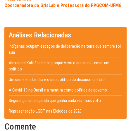
Coordenadora do GrisLab e Professora do PPGCOM-UFMG
Análises Relacionadas
Indígenas ocupam espaços de deliberação na terra que sempre foi
sua
Alexandre Kalil é reeleito porque virou o que mais temia: um
político
Um crime em família e o uso político do discurso cristão
A Covid-19 no Brasil e a mentira como política de governo
Segurança: uma agenda que ganha cada vez mais voto
Representação LGBT nas Eleições de 2020
Comente