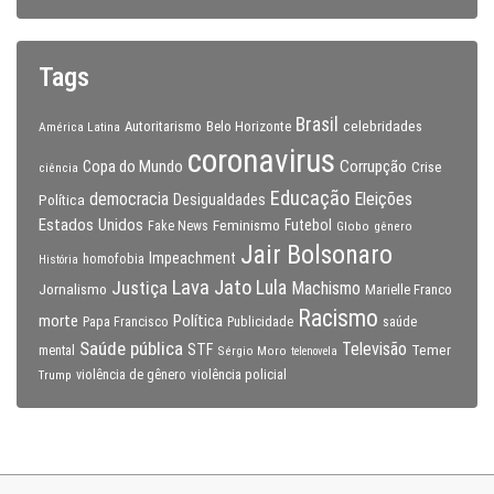
Tags
Brasil
celebridades
Autoritarismo
Belo Horizonte
América Latina
coronavirus
Copa do Mundo
Corrupção
Crise
ciência
Educação
Eleições
democracia
Política
Desigualdades
Estados Unidos
Feminismo
Futebol
Fake News
Globo
gênero
Jair Bolsonaro
Impeachment
homofobia
História
Lava Jato
Justiça
Lula
Machismo
Jornalismo
Marielle Franco
Racismo
morte
Política
Papa Francisco
Publicidade
saúde
Saúde pública
Televisão
STF
Temer
mental
Sérgio Moro
telenovela
violência policial
Trump
violência de gênero