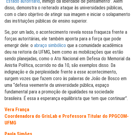
“
Estado autoritário
, inimigo da liberdade de pensamento”. Além
disso, demonstra o reiterado ataque às universidades públicas,
com o claro objetivo de atingir sua imagem e iniciar o solapamento
das instituições públicas de ensino superior.
Se, por um lado, o acontecimento revela nossa fraqueza frente a
forças autoritárias, ele também aponta para a força que pode
emergir dele: o
abraço simbólico
que a comunidade acadêmica
deu na reitoria da UFMG, bem como as mobilizações que estão
sendo planejadas, como o Ato Nacional em Defesa do Memorial da
Anistia Política, ocorrido no dia 10, são exemplos disso. Da
indignação e da perplexidade frente a esse acontecimento,
surgem vozes que fazem coro às palavras de João de Bosco em
uma “defesa veemente da universidade pública, espaço
fundamental para a promoção de igualdades na sociedade
brasileira. É essa a esperança equilibrista que tem que continuar”.
Vera França
Coordenadora do GrisLab e Professora Titular do PPGCOM-
UFMG
Paula Simões