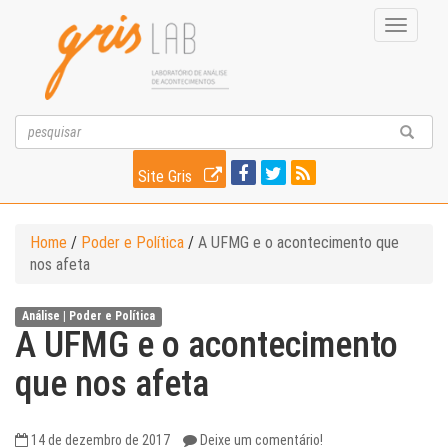
Toggle
navigati
Site Gris
Home
/
Poder e Política
/
A UFMG e o acontecimento que
nos afeta
Análise |
Poder e Política
A UFMG e o acontecimento
que nos afeta
14 de dezembro de 2017
Deixe um comentário!