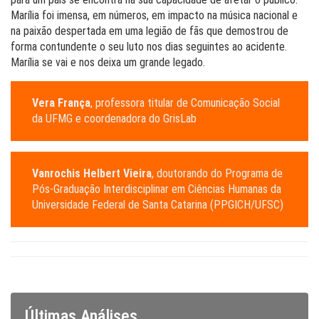
Marília foi imensa, em números, em impacto na música nacional e
na paixão despertada em uma legião de fãs que demostrou de
forma contundente o seu luto nos dias seguintes ao acidente.
Marília se vai e nos deixa um grande legado.
Vera França
, professora titular de Comunicação Social
da UFMG e coordenadora do GrisLab
Vanrochis Helbert Vieira
, doutorando do Programa de
Pós-Graduação Interdisciplinar em Ciências Humanas da
Universidade Federal de Santa Catarina (PPGICH/UFSC)
Últimas Análises