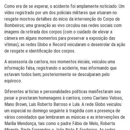
Como era de se esperar, o acidente foi amplamente noticiado. Um
vídeo registrado por um dos policiais militares que atuaram no
resgate mostrou detalhes do início da intervenção do Corpo de
Bombeiros; uma gravação ao vivo circulou nas redes sociais com
imagens da retirada dos corpos (com o cuidado de elevar a
câmera em alguns momentos para preservar a exposição das
vítimas); as redes Globo e Record veicularam o desenrolar da ação
de resgate e identificação dos corpos.
A assessoria da cantora, nos momentos iniciais, veiculou uma
informação falsa, registrando o acidente, mas informando que
estavam todos bem; posteriormente se desculparam pelo
equívoco.
Diferentes artistas e personalidades políticas manifestaram seu
pesar e prestaram homenagens à cantora, como Caetano Veloso,
Mano Brown, Luís Roberto Barroso e Lula. A rede Globo veiculou
um especial no domingo seguinte à tragédia com a presença de
vários convidados que lembraram as músicas e as intervenções de
Marília Mendonça, tais como o padre Fábio de Melo, Roberta
Miranda, Paula Fernandes e João Neto & Frederico. As redes