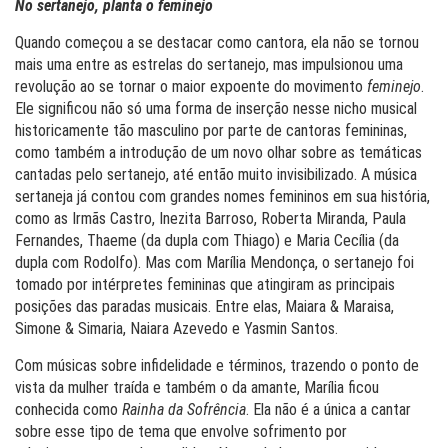
No sertanejo, planta o feminejo
Quando começou a se destacar como cantora, ela não se tornou
mais uma entre as estrelas do sertanejo, mas impulsionou uma
revolução ao se tornar o maior expoente do movimento
feminejo
.
Ele significou não só uma forma de inserção nesse nicho musical
historicamente tão masculino por parte de cantoras femininas,
como também a introdução de um novo olhar sobre as temáticas
cantadas pelo sertanejo, até então muito invisibilizado. A música
sertaneja já contou com grandes nomes femininos em sua história,
como as Irmãs Castro, Inezita Barroso, Roberta Miranda, Paula
Fernandes, Thaeme (da dupla com Thiago) e Maria Cecília (da
dupla com Rodolfo). Mas com Marília Mendonça, o sertanejo foi
tomado por intérpretes femininas que atingiram as principais
posições das paradas musicais. Entre elas, Maiara & Maraisa,
Simone & Simaria, Naiara Azevedo e Yasmin Santos.
Com músicas sobre infidelidade e términos, trazendo o ponto de
vista da mulher traída e também o da amante, Marília ficou
conhecida como
Rainha da Sofrência
. Ela não é a única a cantar
sobre esse tipo de tema que envolve sofrimento por