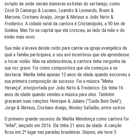
estado de onde vieram inúmeras estrelas do sertanejo, como
Zezé Di Camargo & Luciano, Leandro & Leonardo, Bruno &
Marrone, Cristiano Araújo, Jorge & Mateus e João Neto &
Frederico. A cidade natal da cantora é Cristanópolis, a 90 km de
Goiânia. Mas foi na capital que ela cresceu, ao lado da mãe e do
irmão mais novo.
Sua mãe a levava desde cedo para cantar na igreja evangélica da
qual a família participava, e seu avô incentivou que ela aprendesse
a tocar violão. Mas na adolescência, a cantora tinha vergonha da
sua voz grave. Foi como compositora que ela começou a se
destacar. Marília tinha apenas 12 anos de idade quando escreveu a
sua primeira composição de sucesso. Foi a música “Minha
Herança”, interpretada por João Neto & Frederico. Ela tinha 16
anos de idade quando vendeu a música para eles. Também
gravaram suas canções Henrique & Juliano (“Cuida Bem Dela”),
Jorge & Mateus, Cristiano Araújo, Wesley Safadão, entre outros.
O primeiro grande sucesso de Marília Mendonça como cantora foi
“Infiel”, lançado em 2016. Ela tinha 21 anos de idade. A canção
ficou em 2º lugar nas paradas brasileiras. Depois, ela teve 5