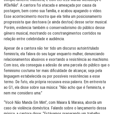
#EleNão”. A cantora foi atacada e ameaçada por causa da
postagem, bem como sua família, e acabou apagando o vídeo.
Esse acontecimento mostra que ela tinha um posicionamento
progressista que destoava (e ainda destoa) desse setor musical.
Porém, evidencia também o conservadorismo do público desse
gênero musical, mostrando os constrangimentos contidos na
relação entre celebridade e audiência.
Apesar de a cantora não ter tido um discurso autointitulado
feminista, ela falava do seu lugar enquanto mulher, denunciando
relacionamentos abusivos e exortando a resistência ao machismo.
Com isso, ela conseguia a adesão de uma parcela do público que o
feminismo costuma ter mais dificuldade de alcançar, seja pela
linguagem estabelecida ou por possíveis resistências a esse
termo. De fato, ela própria recusava essa palavra. Em entrevista
ao G1, ela disse sobre sua música: “Não acho que é feminista, e
nem me considero uma.”
“Você Não Manda Em Mim”, com Maiara & Maraisa, aborda um
caso de violência doméstica. Falando sobre o lançamento dessa
música, a cantora disse: “Estávamos preparando um trabalho