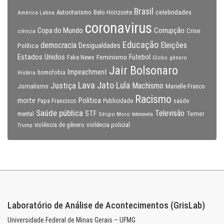
Brasil
celebridades
Autoritarismo
Belo Horizonte
América Latina
coronavirus
Copa do Mundo
Corrupção
Crise
ciência
Educação
Eleições
democracia
Política
Desigualdades
Estados Unidos
Feminismo
Futebol
Fake News
Globo
gênero
Jair Bolsonaro
Impeachment
homofobia
História
Lava Jato
Justiça
Lula
Machismo
Jornalismo
Marielle Franco
Racismo
morte
Política
Papa Francisco
Publicidade
saúde
Saúde pública
Televisão
STF
Temer
mental
Sérgio Moro
telenovela
violência policial
Trump
violência de gênero
Laboratório de Análise de Acontecimentos (GrisLab)
Universidade Federal de Minas Gerais – UFMG