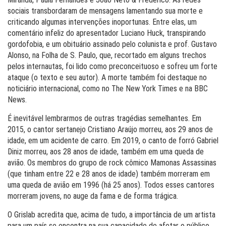
sociais transbordaram de mensagens lamentando sua morte e
criticando algumas intervenções inoportunas. Entre elas, um
comentário infeliz do apresentador Luciano Huck, transpirando
gordofobia, e um obituário assinado pelo colunista e prof. Gustavo
Alonso, na Folha de S. Paulo, que, recortado em alguns trechos
pelos internautas, foi lido como preconceituoso e sofreu um forte
ataque (o texto e seu autor). A morte também foi destaque no
noticiário internacional, como no The New York Times e na BBC
News.
É inevitável lembrarmos de outras tragédias semelhantes. Em
2015, o cantor sertanejo Cristiano Araújo morreu, aos 29 anos de
idade, em um acidente de carro. Em 2019, o canto de forró Gabriel
Diniz morreu, aos 28 anos de idade, também em uma queda de
avião. Os membros do grupo de rock cômico Mamonas Assassinas
(que tinham entre 22 e 28 anos de idade) também morreram em
uma queda de avião em 1996 (há 25 anos). Todos esses cantores
morreram jovens, no auge da fama e de forma trágica.
O Grislab acredita que, acima de tudo, a importância de um artista
para um país se encontra na sua capacidade de afetar o público.