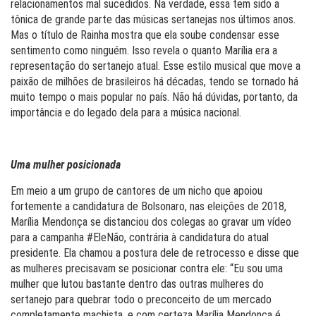
relacionamentos mal sucedidos. Na verdade, essa tem sido a
tônica de grande parte das músicas sertanejas nos últimos anos.
Mas o título de Rainha mostra que ela soube condensar esse
sentimento como ninguém. Isso revela o quanto Marília era a
representação do sertanejo atual. Esse estilo musical que move a
paixão de milhões de brasileiros há décadas, tendo se tornado há
muito tempo o mais popular no país. Não há dúvidas, portanto, da
importância e do legado dela para a música nacional.
Uma mulher posicionada
Em meio a um grupo de cantores de um nicho que apoiou
fortemente a candidatura de Bolsonaro, nas eleições de 2018,
Marília Mendonça se distanciou dos colegas ao gravar um vídeo
para a campanha #EleNão, contrária à candidatura do atual
presidente. Ela chamou a postura dele de retrocesso e disse que
as mulheres precisavam se posicionar contra ele: “Eu sou uma
mulher que lutou bastante dentro das outras mulheres do
sertanejo para quebrar todo o preconceito de um mercado
completamente machista, e com certeza Marília Mendonça é