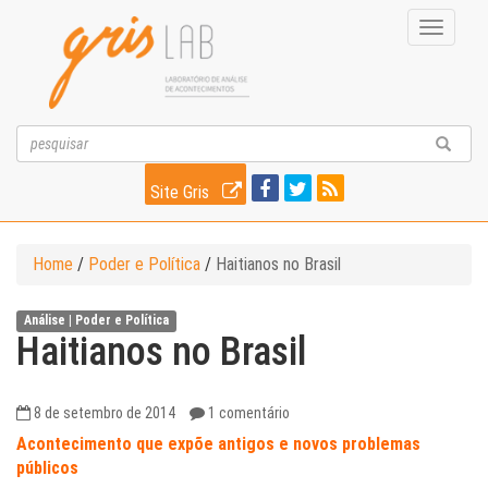
Toggle
navigati
Site Gris
Home
/
Poder e Política
/
Haitianos no Brasil
Análise |
Poder e Política
Haitianos no Brasil
8 de setembro de 2014
1 comentário
Acontecimento que expõe antigos e novos problemas
públicos