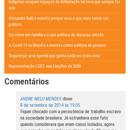
Indígenas ocupam espaços de deliberação na terra que sempre foi
sua
Alexandre Kalil é reeleito porque virou o que mais temia: um
político
Um crime em família e o uso político do discurso cristão
A Covid-19 no Brasil e a mentira como política de governo
Segurança: uma agenda que ganha cada vez mais voto
Representação LGBT nas Eleições de 2020
Comentários
ANDRE MELO MENDES
disse:
8 de setembro de 2014 às 19:05
Fiquei chocado com a persistência de trabalho escravo
na sociedade brasileira. Já estranhava esse fato
quando considerava que eram casos isolados, agora