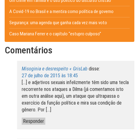
Um crime em família e o uso político do discurso cristão
A Covid-19 no Brasil e a mentira como política de governo
Segurança: uma agenda que ganha cada vez mais voto
Caso Mariana Ferrer e o capítulo “estupro culposo”
Comentários
Misoginia e desrespeito « GrisLab
disse:
27 de julho de 2015 às 18:45
[…] e adjetivos sexuais infelizmente têm sido uma tecla
recorrente nos ataques a Dilma (já comentamos isto
em outra análise aqui), um ataque que ultrapassa o
exercício da função política e mira sua condição de
gênero. Por […]
Responder