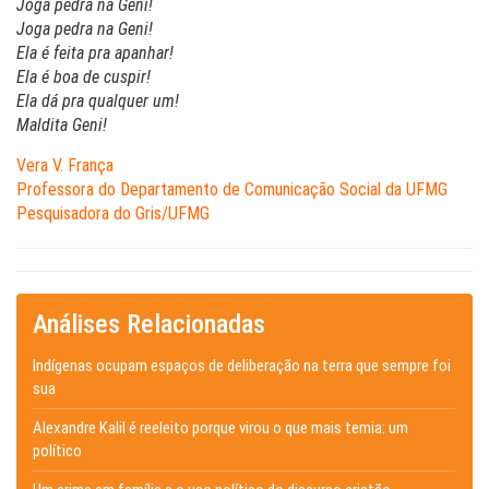
Joga pedra na Geni!
Joga pedra na Geni!
Ela é feita pra apanhar!
Ela é boa de cuspir!
Ela dá pra qualquer um!
Maldita Geni!
Vera V. França
Professora do Departamento de Comunicação Social da UFMG
Pesquisadora do Gris/UFMG
Análises Relacionadas
Indígenas ocupam espaços de deliberação na terra que sempre foi
sua
Alexandre Kalil é reeleito porque virou o que mais temia: um
político