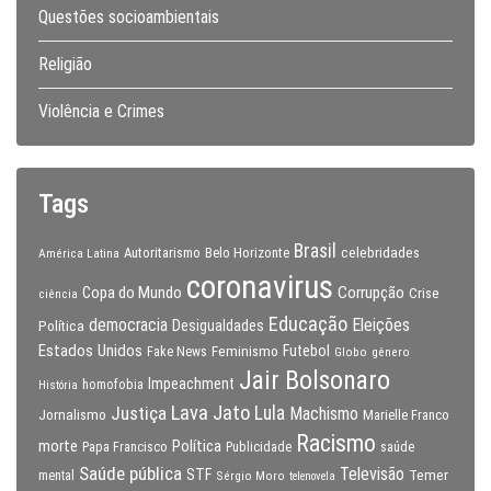
Questões socioambientais
Religião
Violência e Crimes
Tags
Brasil
celebridades
Autoritarismo
Belo Horizonte
América Latina
coronavirus
Copa do Mundo
Corrupção
Crise
ciência
Educação
Eleições
democracia
Política
Desigualdades
Estados Unidos
Feminismo
Futebol
Fake News
Globo
gênero
Jair Bolsonaro
Impeachment
homofobia
História
Lava Jato
Justiça
Lula
Machismo
Jornalismo
Marielle Franco
Racismo
morte
Política
Papa Francisco
Publicidade
saúde
Saúde pública
Televisão
STF
Temer
mental
Sérgio Moro
telenovela