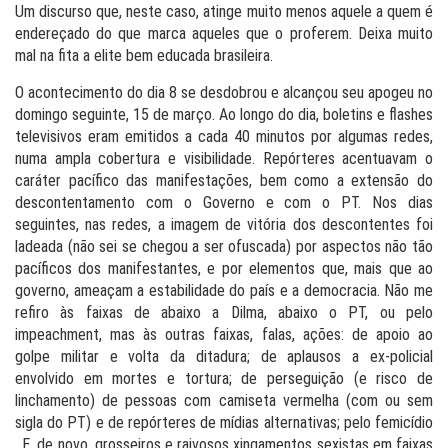
Um discurso que, neste caso, atinge muito menos aquele a quem é
endereçado do que marca aqueles que o proferem. Deixa muito
mal na fita a elite bem educada brasileira.
O acontecimento do dia 8 se desdobrou e alcançou seu apogeu no
domingo seguinte, 15 de março. Ao longo do dia, boletins e flashes
televisivos eram emitidos a cada 40 minutos por algumas redes,
numa ampla cobertura e visibilidade. Repórteres acentuavam o
caráter pacífico das manifestações, bem como a extensão do
descontentamento com o Governo e com o PT. Nos dias
seguintes, nas redes, a imagem de vitória dos descontentes foi
ladeada (não sei se chegou a ser ofuscada) por aspectos não tão
pacíficos dos manifestantes, e por elementos que, mais que ao
governo, ameaçam a estabilidade do país e a democracia. Não me
refiro às faixas de abaixo a Dilma, abaixo o PT, ou pelo
impeachment, mas às outras faixas, falas, ações: de apoio ao
golpe militar e volta da ditadura; de aplausos a ex-policial
envolvido em mortes e tortura; de perseguição (e risco de
linchamento) de pessoas com camiseta vermelha (com ou sem
sigla do PT) e de repórteres de mídias alternativas; pelo femicídio
. E, de novo, grosseiros e raivosos xingamentos sexistas em faixas