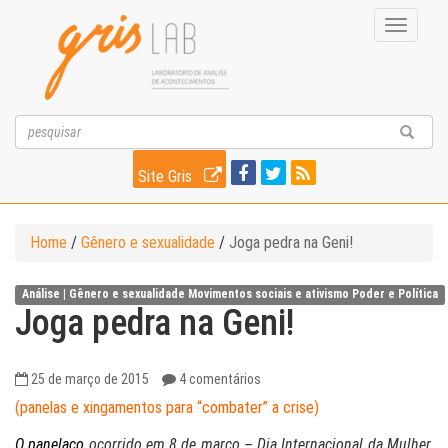
Toggle
navigati
Site Gris
Home
/
Gênero e sexualidade
/
Joga pedra na Geni!
Análise |
Gênero e sexualidade
Movimentos sociais e ativismo
Poder e Política
Joga pedra na Geni!
25 de março de 2015
4 comentários
(panelas e xingamentos para “combater” a crise)
O panelaço
ocorrido em 8 de março – Dia Internacional da Mulher,