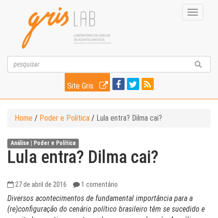
Toggle
navigati
Site Gris
Home
/
Poder e Política
/
Lula entra? Dilma cai?
Análise |
Poder e Política
Lula entra? Dilma cai?
27 de abril de 2016
1 comentário
Diversos acontecimentos de fundamental importância para a
(re)configuração do cenário político brasileiro têm se sucedido e