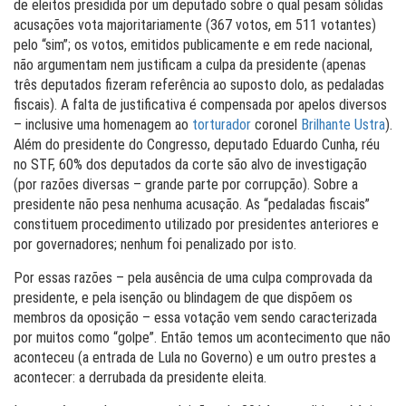
de eleitos presidida por um deputado sobre o qual pesam sólidas
acusações vota majoritariamente (367 votos, em 511 votantes)
pelo “sim”; os votos, emitidos publicamente e em rede nacional,
não argumentam nem justificam a culpa da presidente (apenas
três deputados fizeram referência ao suposto dolo, as pedaladas
fiscais). A falta de justificativa é compensada por apelos diversos
– inclusive uma homenagem ao
torturador
coronel
Brilhante Ustra
).
Além do presidente do Congresso, deputado Eduardo Cunha, réu
no STF, 60% dos deputados da corte são alvo de investigação
(por razões diversas – grande parte por corrupção). Sobre a
presidente não pesa nenhuma acusação. As “pedaladas fiscais”
constituem procedimento utilizado por presidentes anteriores e
por governadores; nenhum foi penalizado por isto.
Por essas razões – pela ausência de uma culpa comprovada da
presidente, e pela isenção ou blindagem de que dispõem os
membros da oposição – essa votação vem sendo caracterizada
por muitos como “golpe”. Então temos um acontecimento que não
aconteceu (a entrada de Lula no Governo) e um outro prestes a
acontecer: a derrubada da presidente eleita.