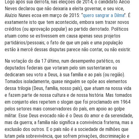
Logo após sua derrota, nas eleições de 2014, o candidato Aécio
Neves declarou que não deixaria a eleita governar, e seu vice,
Aluízio Nunes ecoa em março de 2015: “
quero sangrar a Dilma
”. É
exatamente isto que tem acontecido, embora sem trazer novos
créditos (ou aprovação popular) ao partido derrotado. Políticos
atuam como se estivessem em causa apenas seus projetos
partidários/pessoais; o fato de que um país e uma população
estão à mercê dessas disputas parece não contar, ou não existir.
Na votação do dia 17 último, num desempenho patético, os
deputados federais que votaram pelo sim sustentaram ou
dedicaram seu voto a Deus, à sua família e ao país (ou região).
Tomados isoladamente, quase ninguém se opõe aos elementos
dessa trilogia (Deus, família, nosso país), que atuam na nossa vida
e fazem parte de nossa cultura e de nossa história. Mas tomados
em conjunto eles repetem o slogan que foi proclamado em 1964
pelos setores mais conservadores do país, em apoio ao golpe
militar. Esse Deus evocado não é o Deus do amor e da serenidade,
mas da guerra; a família não significa a convivência fraterna, mas a
exclusão dos outros. E o país não é a sociedade de milhões que
lutam pela sobrevivência, que sofrem privações, discriminação e