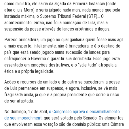
como ministro, ele sairia da alçada da Primeira Instância (onde
atua o juiz Moro) e seria julgado nada mais, nada menos que pela
instância máxima, o Supremo Tribunal Federal (STF)… O
acontecimento, então, não foi a nomeação de Lula, mas a
suspensão da posse através de lances arbitrários e ilegais.
Parece brincadeira; um jogo no qual ganharia quem fosse mais ágil
e mais esperto. Infelizmente, não é brincadeira, e é o destino do
país que está sendo jogado numa sucessão de lances para
enfraquecer o Governo e garantir sua derrubada. Esse jogo está
assentado em emoções destrutivas, e o “vale tudo” atropela a
ética e a própria legalidade.
Ações e recursos de um lado e de outro se sucederam; a posse
de Lula permanece em suspenso, e agora, inclusive, se vê mais
fragilizada ainda, já que é a própria presidente que corre o risco
de ser afastada.
No domingo, 17 de abril,
o Congresso aprova o encaminhamento
de seu impeachment
, que será votado pelo Senado. Os elementos
que envolveram essa votação são de domínio público: uma Câmara