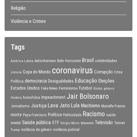
Religião
Violência e Crimes
Tags
Brasil
celebridades
Autoritarismo
Belo Horizonte
América Latina
coronavirus
Copa do Mundo
Corrupção
Crise
ciência
Educação
Eleições
democracia
Política
Desigualdades
Estados Unidos
Feminismo
Futebol
Fake News
Globo
gênero
Jair Bolsonaro
Impeachment
homofobia
História
Lava Jato
Justiça
Lula
Machismo
Jornalismo
Marielle Franco
Racismo
morte
Política
Papa Francisco
Publicidade
saúde
Saúde pública
Televisão
STF
Temer
mental
Sérgio Moro
telenovela
violência policial
Trump
violência de gênero