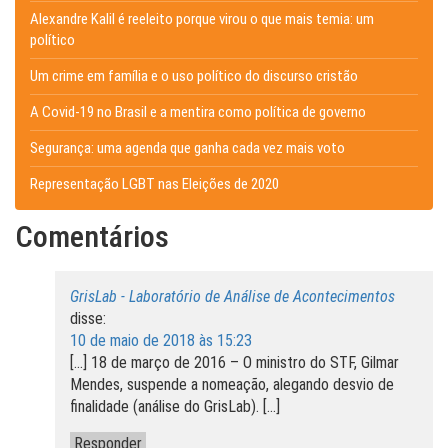
Alexandre Kalil é reeleito porque virou o que mais temia: um
político
Um crime em família e o uso político do discurso cristão
A Covid-19 no Brasil e a mentira como política de governo
Segurança: uma agenda que ganha cada vez mais voto
Representação LGBT nas Eleições de 2020
Comentários
GrisLab - Laboratório de Análise de Acontecimentos
disse:
10 de maio de 2018 às 15:23
[…] 18 de março de 2016 – O ministro do STF, Gilmar
Mendes, suspende a nomeação, alegando desvio de
finalidade (análise do GrisLab). […]
Responder