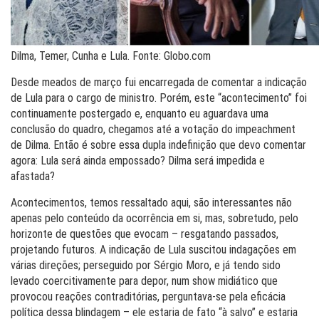
Dilma, Temer, Cunha e Lula. Fonte: Globo.com
Desde meados de março fui encarregada de comentar a indicação
de Lula para o cargo de ministro. Porém, este “acontecimento” foi
continuamente postergado e, enquanto eu aguardava uma
conclusão do quadro, chegamos até a votação do impeachment
de Dilma. Então é sobre essa dupla indefinição que devo comentar
agora: Lula será ainda empossado? Dilma será impedida e
afastada?
Acontecimentos, temos ressaltado aqui, são interessantes não
apenas pelo conteúdo da ocorrência em si, mas, sobretudo, pelo
horizonte de questões que evocam – resgatando passados,
projetando futuros. A indicação de Lula suscitou indagações em
várias direções; perseguido por Sérgio Moro, e já tendo sido
levado coercitivamente para depor, num show midiático que
provocou reações contraditórias, perguntava-se pela eficácia
política dessa blindagem – ele estaria de fato “à salvo” e estaria