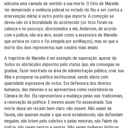
adiciona uma camada de sentido a sua morte. O fato de Marielle
ter denunciado a violência policial no estado do Rio e ser contra a
intervenção militar é outro ponto que importa. A comoção se
deveu não só à brutalidade do acontecido (os tiros foram na
cabeça e no pescoço, direcionados a ela; Anderson, de acordo
com a polícia, não era alvo, assim como a assessora de Marielle
que estava no carro e foi atingida por estilhaços), mas ao que a
morte dos dois representou num cenário mais amplo.
A trajetória de Marielle é um exemplo de superação: apesar de
todos os obstáculos impostos pelo status quo, ela conseguiu se
graduar, fazer mestrado na área de administração pública, criar sua
filha e prosperar na política institucional, sendo eleita com
quantidade expressiva de votos. Era defensora dos direitos
humanos, das minorias e se apresentava como resistência na
Câmara do Rio. Ela representava a mudança pelas vias tradicionais,
a renovação da política. E mesmo assim foi assassinada. Sua
morte deixa um recado bem claro: não ousem. Não saiam da
favela, não queiram mudar o que está estabelecido, não defendam
ninguém, não lutem pelo coletivo e pelas minorias, não falem da
polícia, não sejam negros e negras. Não sejam mulheres lésbicas.