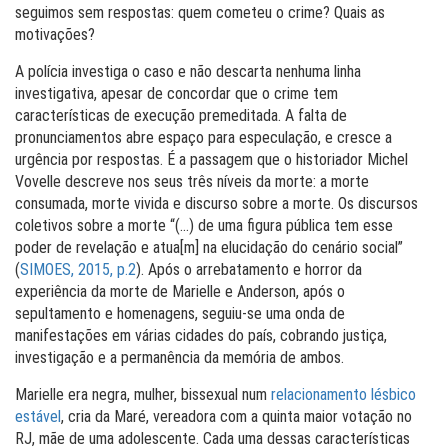
seguimos sem respostas: quem cometeu o crime? Quais as
motivações?
A polícia investiga o caso e não descarta nenhuma linha
investigativa, apesar de concordar que o crime tem
características de execução premeditada. A falta de
pronunciamentos abre espaço para especulação, e cresce a
urgência por respostas. É a passagem que o historiador Michel
Vovelle descreve nos seus três níveis da morte: a morte
consumada, morte vivida e discurso sobre a morte. Os discursos
coletivos sobre a morte “(…) de uma figura pública tem esse
poder de revelação e atua[m] na elucidação do cenário social”
(
SIMOES, 2015, p.2
). Após o arrebatamento e horror da
experiência da morte de Marielle e Anderson, após o
sepultamento e homenagens, seguiu-se uma onda de
manifestações em várias cidades do país, cobrando justiça,
investigação e a permanência da memória de ambos.
Marielle era negra, mulher, bissexual num
relacionamento lésbico
estável
, cria da Maré, vereadora com a quinta maior votação no
RJ, mãe de uma adolescente. Cada uma dessas características