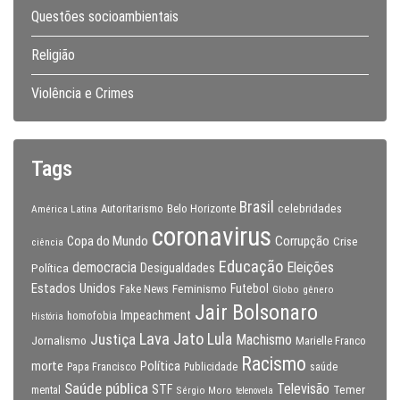
Questões socioambientais
Religião
Violência e Crimes
Tags
Brasil
celebridades
Autoritarismo
Belo Horizonte
América Latina
coronavirus
Copa do Mundo
Corrupção
Crise
ciência
Educação
Eleições
democracia
Política
Desigualdades
Estados Unidos
Feminismo
Futebol
Fake News
Globo
gênero
Jair Bolsonaro
Impeachment
homofobia
História
Lava Jato
Justiça
Lula
Machismo
Jornalismo
Marielle Franco
Racismo
morte
Política
Papa Francisco
Publicidade
saúde
Saúde pública
Televisão
STF
Temer
mental
Sérgio Moro
telenovela