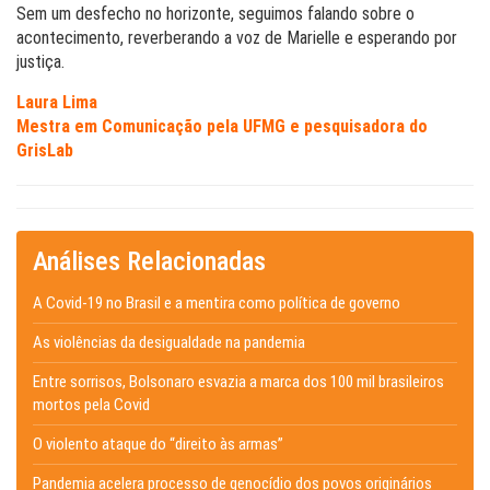
Sem um desfecho no horizonte, seguimos falando sobre o
acontecimento, reverberando a voz de Marielle e esperando por
justiça.
Laura Lima
Mestra em Comunicação pela UFMG e pesquisadora do
GrisLab
Análises Relacionadas
A Covid-19 no Brasil e a mentira como política de governo
As violências da desigualdade na pandemia
Entre sorrisos, Bolsonaro esvazia a marca dos 100 mil brasileiros
mortos pela Covid
O violento ataque do “direito às armas”
Pandemia acelera processo de genocídio dos povos originários