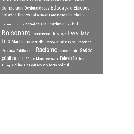
Educação
Eleições
democracia
Desigualdades
Estados Unidos
Feminismo
Futebol
Fake News
Globo
Jair
Impeachment
gênero
homofobia
História
Bolsonaro
Lava Jato
Justiça
Jornalismo
Lula
Machismo
morte
Marielle Franco
Papa Francisco
Racismo
Saúde
Política
Publicidade
saúde mental
pública
Televisão
STF
Temer
Sérgio Moro
telenovela
violência policial
Trump
violência de gênero