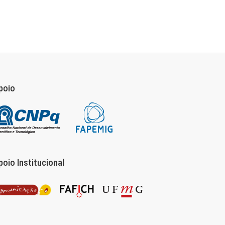
poio
poio Institucional