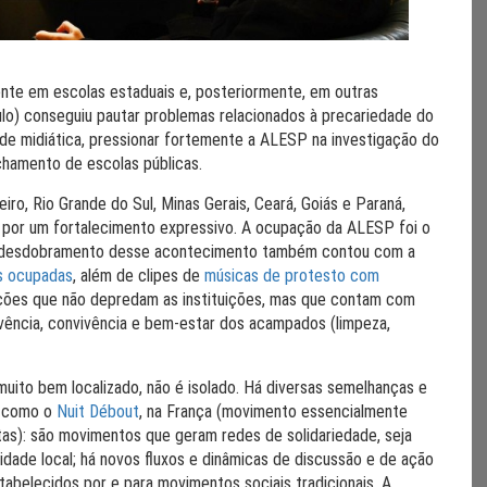
nte em escolas estaduais e, posteriormente, em outras
ulo) conseguiu pautar problemas relacionados à precariedade do
idade midiática, pressionar fortemente a ALESP na investigação do
chamento de escolas públicas.
o, Rio Grande do Sul, Minas Gerais, Ceará, Goiás e Paraná,
 por um fortalecimento expressivo. A ocupação da ALESP foi o
 desdobramento desse acontecimento também contou com a
as ocupadas
, além de clipes de
músicas de protesto com
pações que não depredam as instituições, mas que contam com
vivência, convivência e bem-estar dos acampados (limpeza,
ito bem localizado, não é isolado. Há diversas semelhanças e
, como o
Nuit Débout
, na França (movimento essencialmente
tas): são movimentos que geram redes de solidariedade, seja
dade local; há novos fluxos e dinâmicas de discussão e de ação
belecidos por e para movimentos sociais tradicionais. A