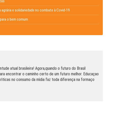
tas
 agrária e solidariedade no combate à Covid-19
as para o bem comum
ntude atual brasileira! Agora,quando o futuro do Brasil
ara encontrar o caminho certo de um futuro melhor. Educaçao
rìticas no consumo da mìdia faz toda diferença na formaço