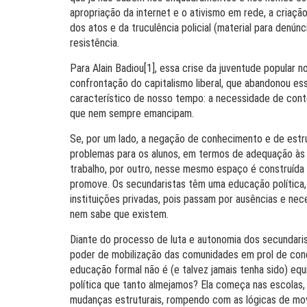
apropriação da internet e o ativismo em rede, a criação
dos atos e da truculência policial (material para denú
resistência.
Para Alain Badiou[1], essa crise da juventude popula
confrontação do capitalismo liberal, que abandonou e
característico de nosso tempo: a necessidade de contê-
que nem sempre emancipam.
Se, por um lado, a negação de conhecimento e de estru
problemas para os alunos, em termos de adequação às
trabalho, por outro, nesse mesmo espaço é construída u
promove. Os secundaristas têm uma educação política, 
instituições privadas, pois passam por ausências e nec
nem sabe que existem.
Diante do processo de luta e autonomia dos secundari
poder de mobilização das comunidades em prol de cond
educação formal não é (e talvez jamais tenha sido) equi
política que tanto almejamos? Ela começa nas escolas
mudanças estruturais, rompendo com as lógicas de mo