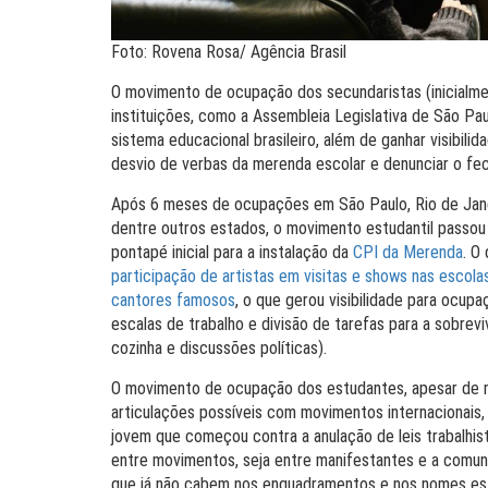
Foto: Rovena Rosa/ Agência Brasil
O movimento de ocupação dos secundaristas (inicialme
instituições, como a Assembleia Legislativa de São Pa
sistema educacional brasileiro, além de ganhar visibil
desvio de verbas da merenda escolar e denunciar o fe
Após 6 meses de ocupações em São Paulo, Rio de Janeir
dentre outros estados, o movimento estudantil passou
pontapé inicial para a instalação da
CPI da Merenda
. O
participação de artistas em visitas e shows nas escol
cantores famosos
, o que gerou visibilidade para ocu
escalas de trabalho e divisão de tarefas para a sobre
cozinha e discussões políticas).
O movimento de ocupação dos estudantes, apesar de mu
articulações possíveis com movimentos internacionais
jovem que começou contra a anulação de leis trabalhis
entre movimentos, seja entre manifestantes e a comuni
que já não cabem nos enquadramentos e nos nomes esta