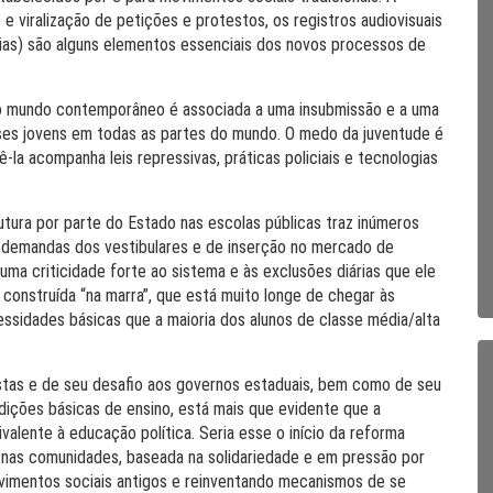
 e viralização de petições e protestos, os registros audiovisuais
ncias) são alguns elementos essenciais dos novos processos de
r no mundo contemporâneo é associada a uma insubmissão e a uma
sses jovens em todas as partes do mundo. O medo da juventude é
la acompanha leis repressivas, práticas policiais e tecnologias
tura por parte do Estado nas escolas públicas traz inúmeros
 demandas dos vestibulares e de inserção no mercado de
ma criticidade forte ao sistema e às exclusões diárias que ele
construída “na marra”, que está muito longe de chegar às
essidades básicas que a maioria dos alunos de classe média/alta
stas e de seu desafio aos governos estaduais, bem como de seu
ições básicas de ensino, está mais que evidente que a
valente à educação política. Seria esse o início da reforma
, nas comunidades, baseada na solidariedade e em pressão por
vimentos sociais antigos e reinventando mecanismos de se