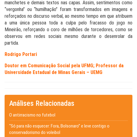
manchetes e demais textos nas capas. Assim, sentimentos como
“vergonha” ou “humilhação” foram transformados em imagens e
reforçados no discurso verbal, ao mesmo tempo em que atribuem
a uma única pessoa toda a culpa pelo fracasso do jogo no
Mineirão, reforçando o coro de milhões de torcedores, como se
observou em redes sociais mesmo durante o desenrolar da
partida.
Rodrigo Portari
Doutor em Comunicação Social pela UFMG; Professor da
Universidade Estadual de Minas Gerais – UEMG
Análises Relacionadas
O antirracismo no futebol
“Só para não esquecer: Fora, Bolsonaro” e leve contigo o
conservadorismo do voleibol