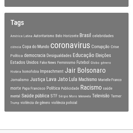
Tags
Brasil
celebridades
Autoritarismo
Belo Horizonte
América Latina
coronavirus
Copa do Mundo
Corrupção
Crise
ciência
Educação
Eleições
democracia
Política
Desigualdades
Estados Unidos
Feminismo
Futebol
Fake News
Globo
gênero
Jair Bolsonaro
Impeachment
homofobia
História
Lava Jato
Justiça
Lula
Machismo
Jornalismo
Marielle Franco
Racismo
morte
Política
Papa Francisco
Publicidade
saúde
Saúde pública
Televisão
STF
Temer
mental
Sérgio Moro
telenovela
violência policial
Trump
violência de gênero