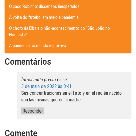
O caso Robinho: dissensos inesperados
A volta do futebol em meio a pandemia
O choro da Elba e o não-acontecimento do “São João no
Nordeste”
A pandemia no mundo esportivo
Comentários
furosemida precio
disse:
3 de maio de 2022 às 8:41
Sus concentraciones en el feto y en el recién nacido
son las mismas que en la madre.
Responder
Comente