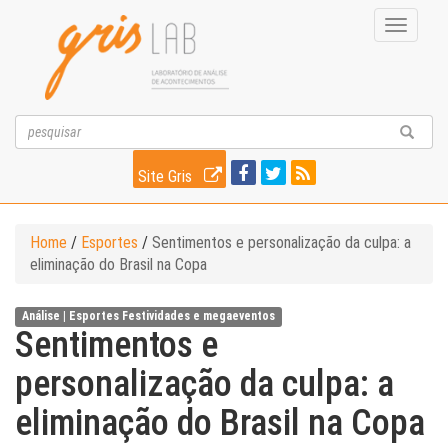
Toggle
navigati
Site Gris
Home
/
Esportes
/
Sentimentos e personalização da culpa: a
eliminação do Brasil na Copa
Análise |
Esportes
Festividades e megaeventos
Sentimentos e
personalização da culpa: a
eliminação do Brasil na Copa