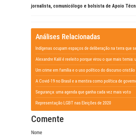
jornalista, comunicólogo e
bolsista de Apoio Técn
Análises Relacionadas
Indígenas ocupam espaços de deliberação na terra que s
Alexandre Kalil é reeleito porque virou o que mais temia: 
Um crime em família e o uso político do discurso cristão
A Covid-19 no Brasil e a mentira como política de govern
Segurança: uma agenda que ganha cada vez mais voto
Representação LGBT nas Eleições de 2020
Comente
Nome