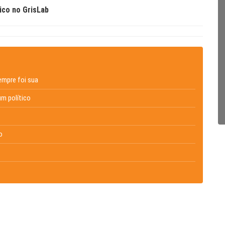
ico no GrisLab
empre foi sua
um político
o