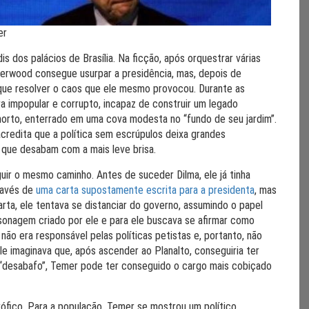
er
is dos palácios de Brasília. Na ficção, após orquestrar várias
nderwood consegue usurpar a presidência, mas, depois de
 que resolver o caos que ele mesmo provocou. Durante as
impopular e corrupto, incapaz de construir um legado
 morto, enterrado em uma cova modesta no “fundo de seu jardim”.
acredita que a política sem escrúpulos deixa grandes
 que desabam com a mais leve brisa.
ir o mesmo caminho. Antes de suceder Dilma, ele já tinha
ravés de
uma carta supostamente escrita para a presidenta
, mas
arta, ele tentava se distanciar do governo, assumindo o papel
rsonagem criado por ele e para ele buscava se afirmar como
ão era responsável pelas políticas petistas e, portanto, não
 imaginava que, após ascender ao Planalto, conseguiria ter
 “desabafo”, Temer pode ter conseguido o cargo mais cobiçado
rófico. Para a população, Temer se mostrou um político