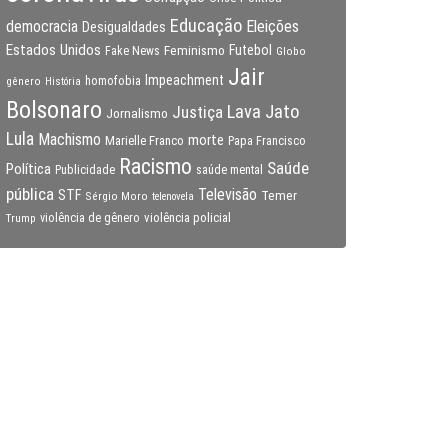
Educação
Eleições
democracia
Desigualdades
Estados Unidos
Feminismo
Futebol
Fake News
Globo
Jair
Impeachment
gênero
homofobia
História
Bolsonaro
Lava Jato
Justiça
Jornalismo
Lula
Machismo
morte
Marielle Franco
Papa Francisco
Racismo
Saúde
Política
Publicidade
saúde mental
pública
Televisão
STF
Temer
Sérgio Moro
telenovela
violência policial
Trump
violência de gênero