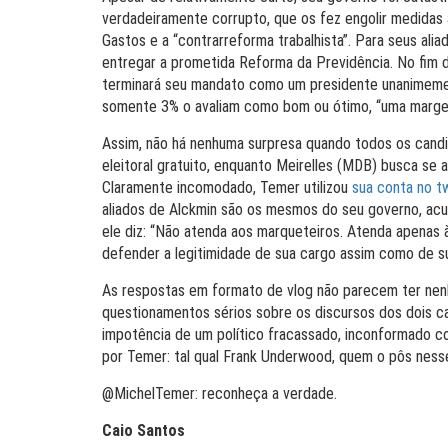
verdadeiramente corrupto, que os fez engolir medidas 
Gastos e a “contrarreforma trabalhista”. Para seus ali
entregar a prometida Reforma da Previdência. No fim d
terminará seu mandato como um presidente unanimeme
somente 3% o avaliam como bom ou ótimo, “uma marg
Assim, não há nenhuma surpresa quando todos os candid
eleitoral gratuito, enquanto Meirelles (MDB) busca se 
Claramente incomodado, Temer utilizou
sua conta no tw
aliados de Alckmin são os mesmos do seu governo, acus
ele diz: “
Não atenda aos marqueteiros. Atenda apenas à
defender a legitimidade de sua cargo assim como de su
As respostas em formato de vlog não parecem ter ne
questionamentos sérios sobre os discursos dos dois ca
impotência de um político fracassado, inconformado co
por Temer: tal qual Frank Underwood, quem o pôs nesse 
@MichelTemer: reconheça a verdade.
Caio Santos