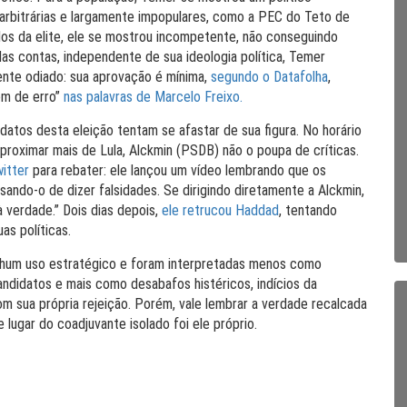
arbitrárias e largamente impopulares, como a PEC do Teto de
ados da elite, ele se mostrou incompetente, não conseguindo
as contas, independente de sua ideologia política, Temer
nte odiado: sua aprovação é mínima,
segundo o Datafolha
,
em de erro”
nas palavras de Marcelo Freixo.
atos desta eleição tentam se afastar de sua figura. No horário
aproximar mais de Lula, Alckmin (PSDB) não o poupa de críticas.
itter
para rebater: ele lançou um vídeo lembrando que os
ando-o de dizer falsidades. Se dirigindo diretamente a Alckmin,
 verdade.” Dois dias depois,
ele retrucou Haddad
, tentando
as políticas.
nhum uso estratégico e foram interpretadas menos como
ndidatos e mais como desabafos histéricos, indícios da
m sua própria rejeição. Porém, vale lembrar a verdade recalcada
lugar do coadjuvante isolado foi ele próprio.