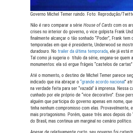
Governo Michel Temer ruindo. Foto: Reprodução/Twitt
Não é raro comparar a série
House of Cards
com os ard
crises no interior do governo, o vice golpista Frank U
finalmente alcançar o tão sonhado “Poder”, Frank tem
temporadas em que é presidente, Underwood se mostra 
duradouro. No
trailer da última temporada
, ele já está
Tal como já sugeria o título da série, engana-se quem 
monumentos: ela só ergue frágeis “castelos de cartas”
Até o momento, o destino de Michel Temer parece segu
indicado que iria abraçar o
“grande acordo nacional
” at
na verdade feita para ser “vazada” à imprensa. Nessa c
cunhado por ele próprio de “vice decorativo”. Esse pe
alguém que participa do governo apenas em nome, que n
tinha nenhum compromisso com elas. Provavelmente, ele
mais protagonismo. Porém, quase três anos depois do
do Brasil, mas continua um marginal no cenário político.
Apesar de relativamente curto, seu governo foi catast