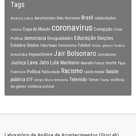
Tags
Brasil
celebridades
Autoritarismo
Belo Horizonte
América Latina
coronavirus
Copa do Mundo
Corrupção
Crise
ciência
Educação
Eleições
democracia
Política
Desigualdades
Estados Unidos
Feminismo
Futebol
Fake News
Globo
gênero
História
Jair Bolsonaro
Impeachment
Jornalismo
homofobia
Lava Jato
Justiça
Lula
Machismo
morte
Marielle Franco
Papa
Racismo
Saúde
Política
Francisco
Publicidade
saúde mental
pública
Televisão
STF
Temer
Sérgio Moro
Trump
violência
telenovela
violência policial
de gênero
Laboratório de Análise de Acontecimentos (GrisLab)