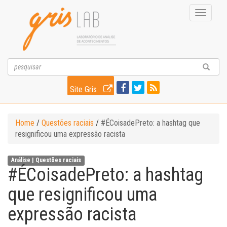
Toggle
navigati
Site Gris
Home
/
Questões raciais
/
#ÉCoisadePreto: a hashtag que
resignificou uma expressão racista
Análise |
Questões raciais
#ÉCoisadePreto: a hashtag
que resignificou uma
expressão racista