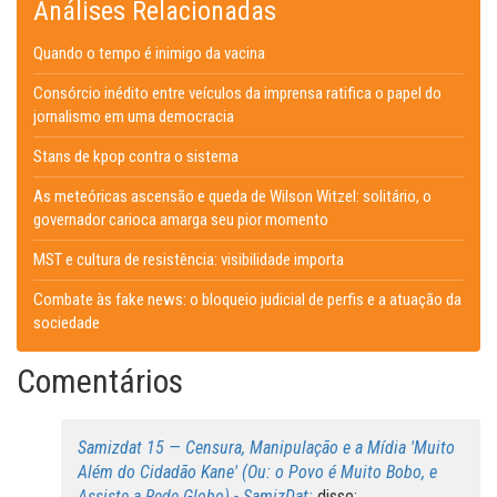
Análises Relacionadas
Quando o tempo é inimigo da vacina
Consórcio inédito entre veículos da imprensa ratifica o papel do
jornalismo em uma democracia
Stans de kpop contra o sistema
As meteóricas ascensão e queda de Wilson Witzel: solitário, o
governador carioca amarga seu pior momento
MST e cultura de resistência: visibilidade importa
Combate às fake news: o bloqueio judicial de perfis e a atuação da
sociedade
Comentários
Samizdat 15 — Censura, Manipulação e a Mídia 'Muito
Além do Cidadão Kane' (Ou: o Povo é Muito Bobo, e
Assiste a Rede Globo) - SamizDat:
disse: