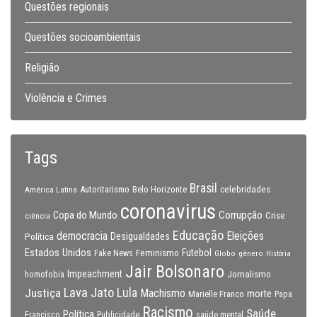
Questões regionais
Questões socioambientais
Religião
Violência e Crimes
Tags
Brasil
celebridades
Autoritarismo
Belo Horizonte
América Latina
coronavirus
Copa do Mundo
Corrupção
Crise
ciência
Educação
Eleições
democracia
Política
Desigualdades
Estados Unidos
Feminismo
Futebol
Fake News
Globo
gênero
História
Jair Bolsonaro
Impeachment
Jornalismo
homofobia
Lava Jato
Justiça
Lula
Machismo
morte
Marielle Franco
Papa
Racismo
Saúde
Política
Francisco
Publicidade
saúde mental