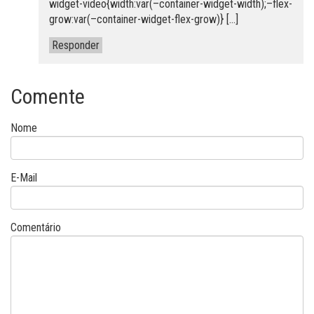
widget-video{width:var(–container-widget-width);–flex-
grow:var(–container-widget-flex-grow)} […]
Responder
Comente
Nome
E-Mail
Comentário