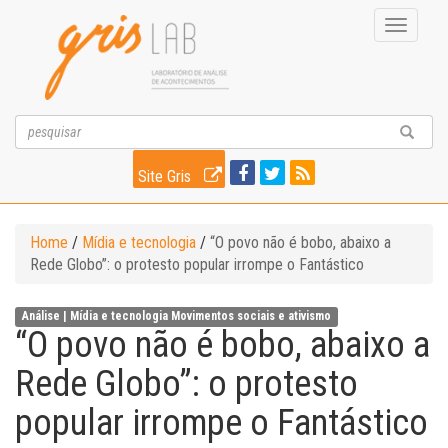
Toggle
navigati
Site Gris
Home
/
Mídia e tecnologia
/
“O povo não é bobo, abaixo a
Rede Globo”: o protesto popular irrompe o Fantástico
Análise |
Mídia e tecnologia
Movimentos sociais e ativismo
“O povo não é bobo, abaixo a
Rede Globo”: o protesto
popular irrompe o Fantástico