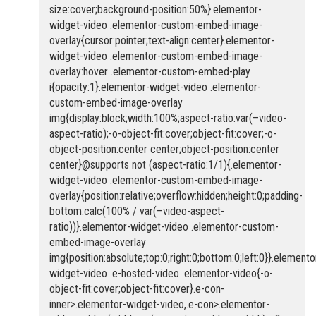
size:cover;background-position:50%}.elementor-
widget-video .elementor-custom-embed-image-
overlay{cursor:pointer;text-align:center}.elementor-
widget-video .elementor-custom-embed-image-
overlay:hover .elementor-custom-embed-play
i{opacity:1}.elementor-widget-video .elementor-
custom-embed-image-overlay
img{display:block;width:100%;aspect-ratio:var(–video-
aspect-ratio);-o-object-fit:cover;object-fit:cover;-o-
object-position:center center;object-position:center
center}@supports not (aspect-ratio:1/1){.elementor-
widget-video .elementor-custom-embed-image-
overlay{position:relative;overflow:hidden;height:0;padding-
bottom:calc(100% / var(–video-aspect-
ratio))}.elementor-widget-video .elementor-custom-
embed-image-overlay
img{position:absolute;top:0;right:0;bottom:0;left:0}}.elemento
widget-video .e-hosted-video .elementor-video{-o-
object-fit:cover;object-fit:cover}.e-con-
inner>.elementor-widget-video,.e-con>.elementor-