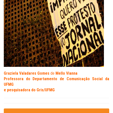
Graziela Valadares Gomes
d
e
Mello Vianna
Professora do Departamento de Comunicação Social da
UFMG
e pesquisadora do Gris/UFMG