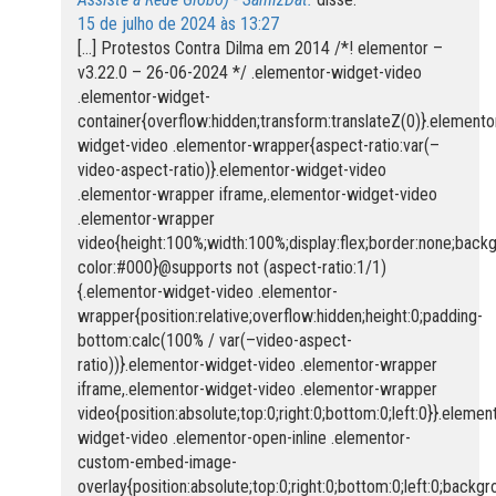
15 de julho de 2024 às 13:27
[…] Protestos Contra Dilma em 2014 /*! elementor –
v3.22.0 – 26-06-2024 */ .elementor-widget-video
.elementor-widget-
container{overflow:hidden;transform:translateZ(0)}.elemento
widget-video .elementor-wrapper{aspect-ratio:var(–
video-aspect-ratio)}.elementor-widget-video
.elementor-wrapper iframe,.elementor-widget-video
.elementor-wrapper
video{height:100%;width:100%;display:flex;border:none;back
color:#000}@supports not (aspect-ratio:1/1)
{.elementor-widget-video .elementor-
wrapper{position:relative;overflow:hidden;height:0;padding-
bottom:calc(100% / var(–video-aspect-
ratio))}.elementor-widget-video .elementor-wrapper
iframe,.elementor-widget-video .elementor-wrapper
video{position:absolute;top:0;right:0;bottom:0;left:0}}.elemen
widget-video .elementor-open-inline .elementor-
custom-embed-image-
overlay{position:absolute;top:0;right:0;bottom:0;left:0;backgr