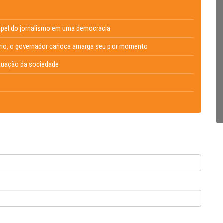
 papel do jornalismo em uma democracia
ário, o governador carioca amarga seu pior momento
atuação da sociedade