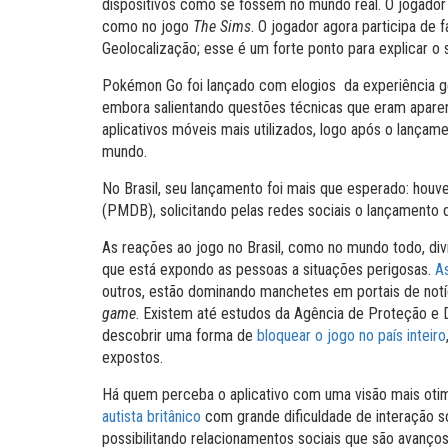
dispositivos como se fossem no mundo real. O jogado
como no jogo
The Sims
. O jogador agora participa de 
Geolocalização; esse é um forte ponto para explicar o
Pokémon Go foi lançado com elogios da experiência ger
embora salientando questões técnicas que eram apare
aplicativos móveis mais utilizados, logo após o lança
mundo.
No Brasil, seu lançamento foi mais que esperado: houv
(PMDB), solicitando pelas redes sociais o lançamento d
As reações ao jogo no Brasil, como no mundo todo, di
que está expondo as pessoas a situações perigosas.
As
outros, estão dominando manchetes em portais de notíc
game
. Existem até estudos da Agência de Proteção e
descobrir uma forma de
bloquear o jogo no país inteiro
expostos.
Há quem perceba o aplicativo com uma visão mais oti
autista britânico
com grande dificuldade de interação so
possibilitando relacionamentos sociais que são avanço