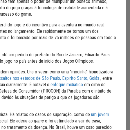
r não tem apenas o poder de manipular um boneco animado,
fato do jogo graças à tecnologia de realidade aumentada e à
 sucesso do game.
al do jogo e do incentivo para a aventura no mundo real,
ntes no lançamento. Ele rapidamente se tornou um dos
mento e foi baixado por mais de 75 milhões de pessoas em todo o
e até um pedido do prefeito do Rio de Janeiro, Eduardo Paes
o jogo no país antes de início dos Jogos Olímpicos.
videm opiniões. Uns o veem como uma “modinha” hipnotizadora
saltos nos estados de São Paulo, Espirito Santo, Goiás
, entre
ia diariamente. É notável o
enfoque midíático
em cima do
 Defesa do Consumidor (PROCON) da Paraíba com o intuito de
, devido às situações de perigo a que os jogadores são
mista. Há relatos de casos de superação, como de
um jovem
cial. Ele aderiu ao
game
e foi estimulado a sair de casa,
s no tratamento da doença. No Brasil, houve um caso parecido: