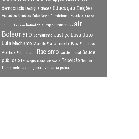
Educação
Eleições
democracia
Desigualdades
Estados Unidos
Feminismo
Futebol
Fake News
Globo
Jair
Impeachment
gênero
homofobia
História
Bolsonaro
Lava Jato
Justiça
Jornalismo
Lula
Machismo
morte
Marielle Franco
Papa Francisco
Racismo
Saúde
Política
Publicidade
saúde mental
pública
Televisão
STF
Temer
Sérgio Moro
telenovela
violência policial
Trump
violência de gênero