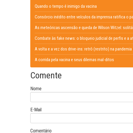
Quando o tempo é inimigo da vacina
Consórcio inédito entre veículos da imprensa ratifica o
As meteóricas ascensão e queda de Wilson Witzel: solit
Combate às fake news: o bloqueio judicial de perfis e a 
A volta e a vez dos drive-ins: retrô (restrito) na pandemia
A corrida pela vacina e seus dilemas mal-ditos
Comente
Nome
E-Mail
Comentário