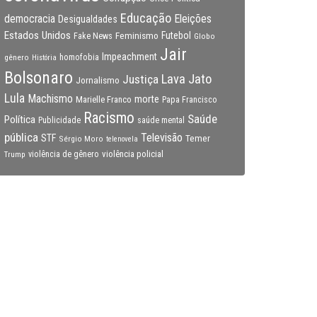
Educação
Eleições
democracia
Desigualdades
Estados Unidos
Feminismo
Futebol
Fake News
Globo
Jair
Impeachment
gênero
homofobia
História
Bolsonaro
Lava Jato
Justiça
Jornalismo
Lula
Machismo
morte
Marielle Franco
Papa Francisco
Racismo
Saúde
Política
Publicidade
saúde mental
pública
Televisão
STF
Temer
Sérgio Moro
telenovela
violência policial
Trump
violência de gênero