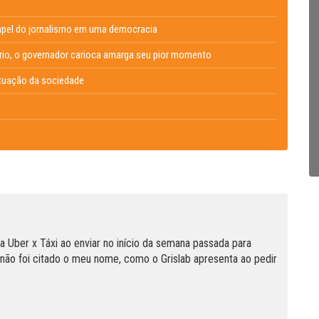
 papel do jornalismo em uma democracia
ário, o governador carioca amarga seu pior momento
atuação da sociedade
a Uber x Táxi ao enviar no início da semana passada para
e não foi citado o meu nome, como o Grislab apresenta ao pedir