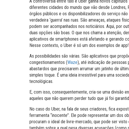
A controvérsia entre táxi e Uber ganha novos capítulo
diferentes cidades do mundo que vão desde Londres, Pa
órgãos públicos e os disponibilizadores do serviço n
verdadeira ‘guerra’ nas ruas. São ameaças, ataques físi
podem ser acompanhados nos noticiários. Aqui, por ou
duas opções são boas. O que nos chama a atenção, den
aplicativos de smartphones está afetando e gerando con
Nesse contexto, o Uber é só um dos exemplos de app
As possibilidades são várias. São aplicativos que pro
congestionamentos (
Waze
), até indicação de pessoas 
abastardos que precisarem arrumar um jatinho de últim
simples toque. É uma ideia irresistível para uma soci
tecnológicas.
E, com isso, consequentemente, cria-se uma divisão en
aqueles que não querem perder tudo que já foi garantid
No caso do Uber, na fala de seus criadores, fica expost
ferramenta “inocente”. Ele pode representar um dos o
procuram o ideal de livre-mercado, que pode ser visto
também sobre a qual pesa diversas acusações (como prát