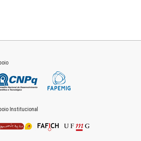
poio
poio Institucional