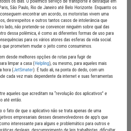
s todos os dias. O polêmico serviço de transporte é destaque em
ris, São Paulo, Rio de Janeiro até Belo Horizonte. Enquanto os
ão conseguem encontrar um acordo, os motoristas vivem uma
cos, desrespeitos e outros tantos casos de intolerância que
tro lado, não pretende-se convencer ninguém sobre qual das
tro dessa polêmica, é como as diferentes formas de uso para
sequências para os vários atores das esferas da vida social.
’s que prometem mudar o jeito como consumimos.
põem desde melhores opções de rotas para fugir de
para limpar a casa (
Helpling
), ou mesmo, para aqueles mais
a hora (
JetSmater
). É tudo ali, na ponta do dedo, com um
edade cada vez mais dependente da internet e suas ferramentas
tre aqueles que acreditam na “revolução dos aplicativos” e
o até então.
o o fato de que o aplicativo não se trata apenas de uma
bjetivos empresariais desses desenvolvedores de app’s que
 como interessante para alguns e problemático para outros e
icas desleais, descumprimento de leis trabalhistas, dificultar