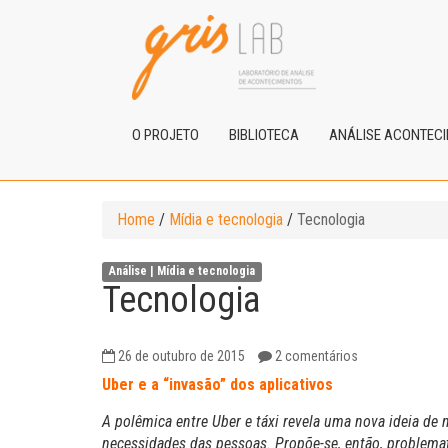
O PROJETO
BIBLIOTECA
ANÁLISE ACONTEC
Home
/
Mídia e tecnologia
/
Tecnologia
Análise |
Mídia e tecnologia
Tecnologia
26 de outubro de 2015
2 comentários
Uber e a “invasão” dos aplicativos
A polêmica entre Uber e táxi revela uma nova ideia de
necessidades das pessoas. Propõe-se, então, problema