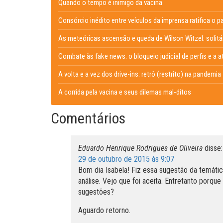
Quando o tempo é inimigo da vacina
Consórcio inédito entre veículos da imprensa ratifica o
As meteóricas ascensão e queda de Wilson Witzel: solit
Combate às fake news: o bloqueio judicial de perfis e a 
A volta e a vez dos drive-ins: retrô (restrito) na pandemia
A corrida pela vacina e seus dilemas mal-ditos
Comentários
Eduardo Henrique Rodrigues de Oliveira
disse:
29 de outubro de 2015 às 9:07
Bom dia Isabela! Fiz essa sugestão da temátic
análise. Vejo que foi aceita. Entretanto porqu
sugestões?
Aguardo retorno.