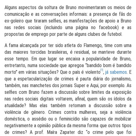
Alguns aspectos da soltura de Bruno movimentaram os meios de
comunicação e as conversações informais: a presença de fãs do
ex-goleiro que tiraram selfies, as manifestações de apoio a Bruno
nas redes sociais (incluindo uma página no facebook) e as
propostas de emprego por parte de alguns clubes de futebol.
A fama alcançada por ter sido atleta do Flamengo, time com uma
das maiores torcidas brasileiras, é residual, se manteve durante
esse tempo. Em que lugar se encaixa a popularidade de Bruno,
entretanto, numa sociedade que apregoa “bandido bom é bandido
[1]
morto” em várias situações? Que o país é violento
,
já sabemos
. E
que a espetacularização de crimes é pauta diária do jornalismo,
também, nas manchetes dos jornais Super e Aqui, por exemplo. As
selfies com Bruno fazem a discussão sobre limites da exposição
nas redes sociais digitais voltarem, afinal, quem são os ídolos da
atualidade? Mas elas também retomam a discussão sobre a
violência de gênero. Crimes contra mulheres, seja a violência
doméstica, o assédio ou o feminicídio são capazes de mobilizar
negativamente a opinião pública da mesma forma que outros tipos
de crimes? A prof. Maíra Zapater diz “o crime pelo que foi