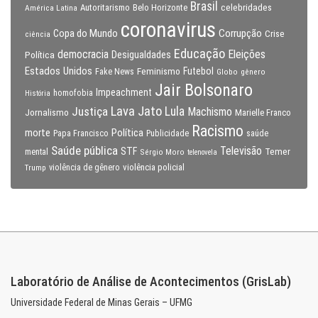
Brasil
celebridades
Autoritarismo
Belo Horizonte
América Latina
coronavirus
Copa do Mundo
Corrupção
Crise
ciência
Educação
Eleições
democracia
Política
Desigualdades
Estados Unidos
Feminismo
Futebol
Fake News
Globo
gênero
Jair Bolsonaro
Impeachment
homofobia
História
Lava Jato
Justiça
Lula
Machismo
Jornalismo
Marielle Franco
Racismo
morte
Política
Papa Francisco
Publicidade
saúde
Saúde pública
Televisão
STF
Temer
mental
Sérgio Moro
telenovela
violência policial
Trump
violência de gênero
Laboratório de Análise de Acontecimentos (GrisLab)
Universidade Federal de Minas Gerais – UFMG