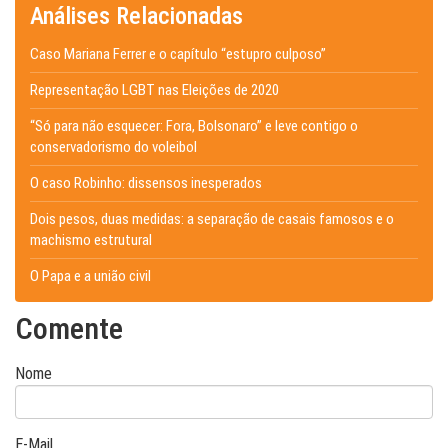
Análises Relacionadas
Caso Mariana Ferrer e o capítulo “estupro culposo”
Representação LGBT nas Eleições de 2020
“Só para não esquecer: Fora, Bolsonaro” e leve contigo o
conservadorismo do voleibol
O caso Robinho: dissensos inesperados
Dois pesos, duas medidas: a separação de casais famosos e o
machismo estrutural
O Papa e a união civil
Comente
Nome
E-Mail