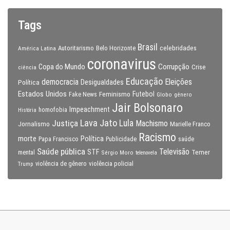
Tags
Brasil
celebridades
Autoritarismo
Belo Horizonte
América Latina
coronavirus
Copa do Mundo
Corrupção
Crise
ciência
Educação
Eleições
democracia
Política
Desigualdades
Estados Unidos
Feminismo
Futebol
Fake News
Globo
gênero
Jair Bolsonaro
Impeachment
homofobia
História
Lava Jato
Justiça
Lula
Machismo
Jornalismo
Marielle Franco
Racismo
morte
Política
Papa Francisco
Publicidade
saúde
Saúde pública
Televisão
STF
Temer
mental
Sérgio Moro
telenovela
violência policial
Trump
violência de gênero