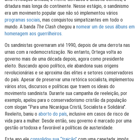
ditadura mais longa do continente. Nesse estágio, o sandinismo
era um movimento popular que não só implementou vários
programas sociais
, mas conquistou simpatizantes em todo o
mundo. A banda
The Clash
chegou a
nomear um de seus álbuns em
homenagem aos guerrilheiros.
Os sandinistas governaram até 1990, depois de uma derrota nas
urnas com a redemocratização. No entanto, Ortega volta ao
governo mais de uma década depois, agora como presidente
eleito. Buscando apoio político, ele abandona suas origens
revolucionárias e se aproxima das elites e setores conservadores
do país. Apesar de preservar uma retórica socialista, implementou
vários atos, discursos e políticas que traem os ideais do
movimento sandinista. Durante sua campanha de reeleição, por
exemplo, apelou para o conservadorismo cristão da população
com slogan “Para uma Nicarágua Cristã, Socialista e Solidária”.
Reeleito, baniu o
aborto do país
, inclusive em casos de risco de
vida para a mulher. Desde então, seu governo é marcado por uma
gestão ortodoxa e favorável a políticas de austeridade.
Este ano ele
consolidou sua “traição”
com uma canetada: impôs