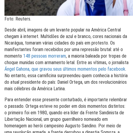
Foto: Reuters.
Desde abril, imagens de um levante popular na América Central
chegam à internet. Multidões de azul e branco, cores nacionais da
Nicarágua, tomaram várias cidades do país em protesto. Os
manifestantes foram recebidos por uma repressão brutal: até o
momento
148 pessoas morreram
, a maioria baleada por tropas de
choque munidas com armamento letal. Entre as vítimas, o jornalista
Ángel Gahona, que gravou seus últimos momentos pelo facebook
.
No entanto, essa carnificina surpreendeu quem conhecia a história
do atual presidente do país: Daniel Ortega, um dos revolucionários
mais célebres da América Latina.
Para entender esse presente conturbado, é importante relembrar
o passado. Ortega esteve no poder em dois momentos distintos:
o primeiro foi em 1980, quando era líder da Frente Sandinista de
Libertação Nacional, um grupo guerrilheiro nomeado em
homenagem ao herói campesino Augusto Sandino. Por meio de
uma revolução armada, a frente derrubou a dinastia Somoza, a