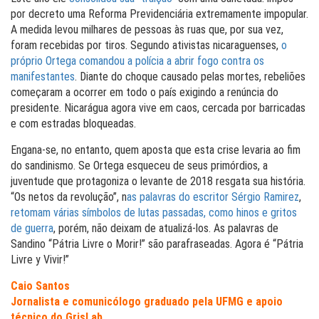
por decreto uma Reforma Previdenciária extremamente impopular.
A medida levou milhares de pessoas às ruas que, por sua vez,
foram recebidas por tiros. Segundo ativistas nicaraguenses,
o
próprio Ortega comandou a polícia a abrir fogo contra os
manifestantes
.
Diante do choque causado pelas mortes, rebeliões
começaram a ocorrer em todo o país exigindo a renúncia do
presidente. Nicarágua agora vive em caos, cercada por barricadas
e com estradas bloqueadas.
Engana-se, no entanto, quem aposta que esta crise levaria ao fim
do sandinismo. Se Ortega esqueceu de seus primórdios, a
juventude que protagoniza o levante de 2018 resgata sua história.
“Os netos da revolução”,
n
as palavras do escritor Sérgio Ramirez
,
retomam várias símbolos de lutas passadas, como hinos e gritos
de guerra
, porém, não deixam de atualizá-los. As palavras de
Sandino “Pátria Livre o Morir!” são parafraseadas. Agora é “Pátria
Livre y Vivir!”
Caio Santos
Jornalista e comunicólogo graduado pela UFMG e apoio
técnico do GrisLab