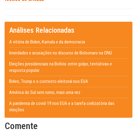
Análises Relacionadas
A vitória de Biden, Kamala e da democracia
Inverdades e acusações no discurso de Bolsonaro na ONU
Eleições presidenciais na Bolívia: entre golpe, tentativas e
resposta popular
Biden, Trump e o contexto eleitoral nos EUA
América do Sul sem rumo, mais uma vez
A pandemia de covid-19 nos EUA e a tarefa civilizatória das
eleições
Comente