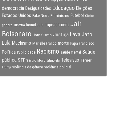
Educação
Eleições
democracia
Desigualdades
Estados Unidos
Feminismo
Futebol
Fake News
Globo
Jair
Impeachment
gênero
homofobia
História
Bolsonaro
Lava Jato
Justiça
Jornalismo
Lula
Machismo
morte
Marielle Franco
Papa Francisco
Racismo
Saúde
Política
Publicidade
saúde mental
pública
Televisão
STF
Temer
Sérgio Moro
telenovela
violência policial
Trump
violência de gênero