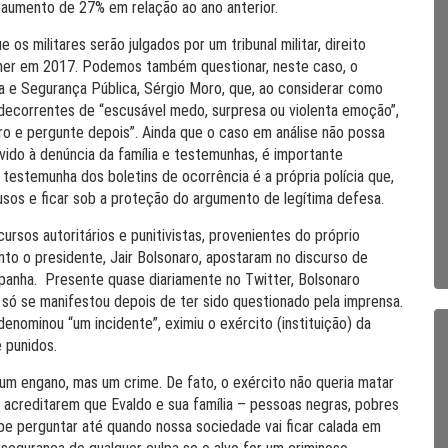
 aumento de 27% em relação ao ano anterior.
os militares serão julgados por um tribunal militar, direito
mer em 2017. Podemos também questionar, neste caso, o
a e Segurança Pública, Sérgio Moro, que, ao considerar como
decorrentes de “escusável medo, surpresa ou violenta emoção”,
iro e pergunte depois”. Ainda que o caso em análise não possa
vido à denúncia da família e testemunhas, é importante
e testemunha dos boletins de ocorrência é a própria polícia que,
usos e ficar sob a proteção do argumento de legítima defesa.
ursos autoritários e punitivistas, provenientes do próprio
nto o presidente, Jair Bolsonaro, apostaram no discurso de
panha. Presente quase diariamente no Twitter, Bolsonaro
 só se manifestou depois de ter sido questionado pela imprensa.
enominou “um incidente”, eximiu o exército (instituição) da
 punidos.
 um engano, mas um crime. De fato, o exército não queria matar
acreditarem que Evaldo e sua família – pessoas negras, pobres
abe perguntar até quando nossa sociedade vai ficar calada em