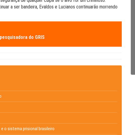
 segurança de qualquer culpa se o alvo for um criminoso.
inuar a ser bandeira, Evaldos e Lucianos continuarão morrendo
pesquisadora do GRIS
o
e o sistema prisional brasileiro