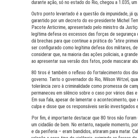
durante ação, só no estado do Rio, chegou a 1.035, um
Outro ponto levantado é a questão da impunidade, já que 
garantido por um decreto do ex-presidente Michel Te
Pacote Anticrime, apresentado pelo ministro da Justiç
legítima defesa os excessos das forças de segurança 
dá brechas para que continue a prática do “atire prime
ser configurado como legítima defesa dos militares, de
considerar que, na maioria das ações policiais, a grand
ao apresentar sua versão dos fatos, pode mascarar ab
80 tiros é também o reflexo do fortalecimento dos disc
governo. Tanto o governador do Rio, Wilson Witzel, qua
tolerância zero à criminalidade como promessa de cam
permaneceu em silêncio sobre o caso por vários dias e
Em sua fala, apesar de lamentar o acontecimento, que d
culpa e disse que os responsáveis serão investigados e
Por fim, é importante destacar que 80 tiros não foram
um cidadão de bem. No entanto, naquele momento, por 
e da periferia – eram bandidos, atiraram para matar. C