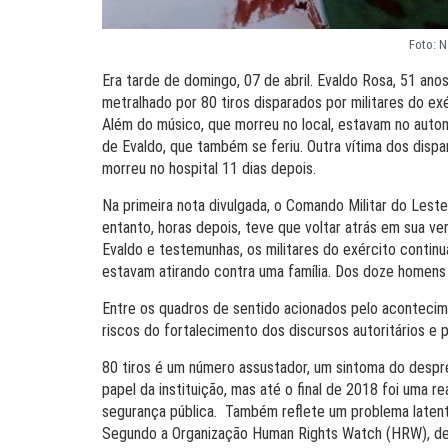
Foto: 
Era tarde de domingo, 07 de abril. Evaldo Rosa, 51 ano
metralhado por 80 tiros disparados por militares do exé
Além do músico, que morreu no local, estavam no autom
de Evaldo, que também se feriu. Outra vítima dos dispa
morreu no hospital 11 dias depois.
Na primeira nota divulgada, o Comando Militar do Leste
entanto, horas depois, teve que voltar atrás em sua v
Evaldo e testemunhas, os militares do exército conti
estavam atirando contra uma família. Dos doze homen
Entre os quadros de sentido acionados pelo acontecim
riscos do fortalecimento dos discursos autoritários e pu
80 tiros é um número assustador, um sintoma do despre
papel da instituição, mas até o final de 2018 foi uma r
segurança pública. Também reflete um problema latent
Segundo a Organização Human Rights Watch (HRW), de 