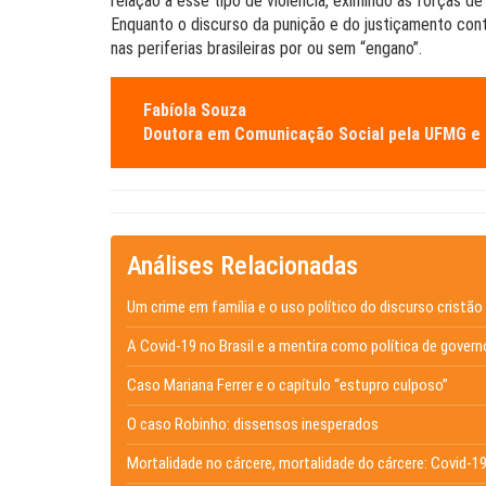
relação a esse tipo de violência, eximindo as forças de
Enquanto o discurso da punição e do justiçamento cont
nas periferias brasileiras por ou sem “engano”.
Fabíola Souza
Doutora em Comunicação Social pela UFMG e 
Análises Relacionadas
Um crime em família e o uso político do discurso cristão
A Covid-19 no Brasil e a mentira como política de govern
Caso Mariana Ferrer e o capítulo “estupro culposo”
O caso Robinho: dissensos inesperados
Mortalidade no cárcere, mortalidade do cárcere: Covid-19 