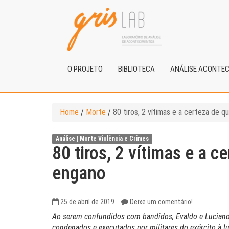
O PROJETO
BIBLIOTECA
ANÁLISE ACONTE
Home
/
Morte
/
80 tiros, 2 vítimas e a certeza de q
Análise |
Morte
Violência e Crimes
80 tiros, 2 vítimas e a c
engano
25 de abril de 2019
Deixe um comentário!
Ao serem confundidos com bandidos, Evaldo e Luciano p
condenados e executados por militares do exército à lu