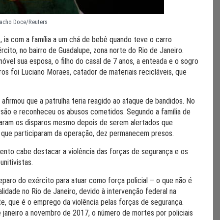
Nacho Doce/Reuters
s, ia com a família a um chá de bebê quando teve o carro
rcito, no bairro de Guadalupe, zona norte do Rio de Janeiro.
óvel sua esposa, o filho do casal de 7 anos, a enteada e o sogro
ros foi Luciano Moraes, catador de materiais recicláveis, que
 afirmou que a patrulha teria reagido ao ataque de bandidos. No
ersão e reconheceu os abusos cometidos. Segundo a família de
nuaram os disparos mesmo depois de serem alertados que
s que participaram da operação, dez permanecem presos.
ento cabe destacar a violência das forças de segurança e os
nitivistas.
paro do exército para atuar como força policial – o que não é
ealidade no Rio de Janeiro, devido à intervenção federal na
e, que é o emprego da violência pelas forças de segurança.
janeiro a novembro de 2017, o número de mortes por policiais