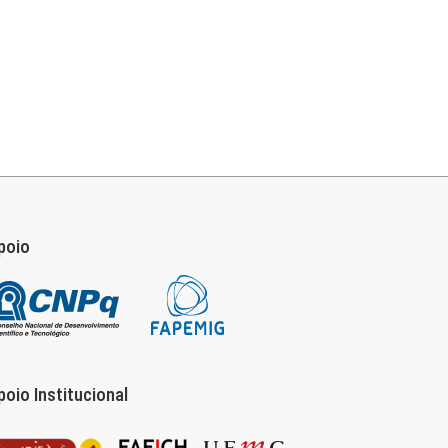
poio
poio Institucional