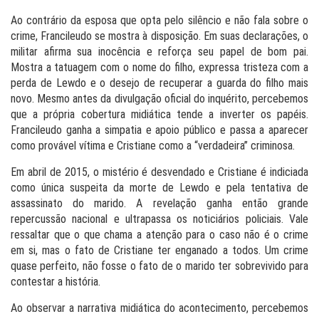
Ao contrário da esposa que opta pelo silêncio e não fala sobre o
crime, Francileudo se mostra à disposição. Em suas declarações, o
militar afirma sua inocência e reforça seu papel de bom pai.
Mostra a tatuagem com o nome do filho, expressa tristeza com a
perda de Lewdo e o desejo de recuperar a guarda do filho mais
novo. Mesmo antes da divulgação oficial do inquérito, percebemos
que a própria cobertura midiática tende a inverter os papéis.
Francileudo ganha a simpatia e apoio público e passa a aparecer
como provável vítima e Cristiane como a “verdadeira” criminosa.
Em abril de 2015, o mistério é desvendado e Cristiane é indiciada
como única suspeita da morte de Lewdo e pela tentativa de
assassinato do marido. A revelação ganha então grande
repercussão nacional e ultrapassa os noticiários policiais. Vale
ressaltar que o que chama a atenção para o caso não é o crime
em si, mas o fato de Cristiane ter enganado a todos. Um crime
quase perfeito, não fosse o fato de o marido ter sobrevivido para
contestar a história.
Ao observar a narrativa midiática do acontecimento, percebemos