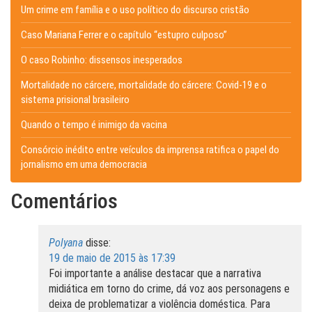
Um crime em família e o uso político do discurso cristão
Caso Mariana Ferrer e o capítulo “estupro culposo”
O caso Robinho: dissensos inesperados
Mortalidade no cárcere, mortalidade do cárcere: Covid-19 e o
sistema prisional brasileiro
Quando o tempo é inimigo da vacina
Consórcio inédito entre veículos da imprensa ratifica o papel do
jornalismo em uma democracia
Comentários
Polyana
disse:
19 de maio de 2015 às 17:39
Foi importante a análise destacar que a narrativa
midiática em torno do crime, dá voz aos personagens e
deixa de problematizar a violência doméstica. Para