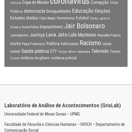
coronavirus
Copa do Mundo
Corrupção
Crise
ciência
Educação
Eleições
democracia
Política
Desigualdades
Estados Unidos
Feminismo
Futebol
Fake News
Globo
gênero
Jair Bolsonaro
Impeachment
homofobia
História
Lava Jato
Justiça
Lula
Machismo
Jornalismo
Marielle Franco
Racismo
morte
Política
Papa Francisco
Publicidade
saúde
Saúde pública
Televisão
STF
Temer
mental
Sérgio Moro
telenovela
violência policial
Trump
violência de gênero
Laboratório de Análise de Acontecimentos (GrisLab)
Universidade Federal de Minas Gerais – UFMG
Faculdade de Filosofia e Ciências Humanas – FAFICH – Departamento de
Comunicação Social