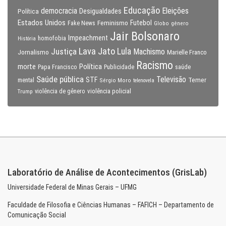
Educação
Eleições
democracia
Política
Desigualdades
Estados Unidos
Feminismo
Futebol
Fake News
Globo
gênero
Jair Bolsonaro
Impeachment
homofobia
História
Lava Jato
Justiça
Lula
Machismo
Jornalismo
Marielle Franco
Racismo
morte
Política
Papa Francisco
Publicidade
saúde
Saúde pública
Televisão
STF
Temer
mental
Sérgio Moro
telenovela
violência policial
Trump
violência de gênero
Laboratório de Análise de Acontecimentos (GrisLab)
Universidade Federal de Minas Gerais – UFMG
Faculdade de Filosofia e Ciências Humanas – FAFICH – Departamento de
Comunicação Social