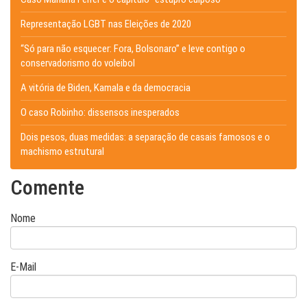
Representação LGBT nas Eleições de 2020
“Só para não esquecer: Fora, Bolsonaro” e leve contigo o
conservadorismo do voleibol
A vitória de Biden, Kamala e da democracia
O caso Robinho: dissensos inesperados
Dois pesos, duas medidas: a separação de casais famosos e o
machismo estrutural
Comente
Nome
E-Mail