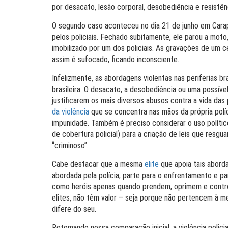
por desacato, lesão corporal, desobediência e resistên
O segundo caso aconteceu no dia 21 de junho em Cara
pelos policiais. Fechado subitamente, ele parou a moto
imobilizado por um dos policiais. As gravações de um c
assim é sufocado, ficando inconsciente.
Infelizmente, as abordagens violentas nas periferias b
brasileira. O desacato, a desobediência ou uma possível
justificarem os mais diversos abusos contra a vida da
da violência
que se concentra nas mãos da própria políc
impunidade. Também é preciso considerar o uso político
de cobertura policial) para a criação de leis que resg
“criminoso”.
Cabe destacar que a mesma
elite
que apoia tais abord
abordada pela polícia, parte para o enfrentamento e par
como heróis apenas quando prendem, oprimem e control
elites, não têm valor – seja porque não pertencem à
difere do seu.
Retomando nossa comparação inicial, a violência poli