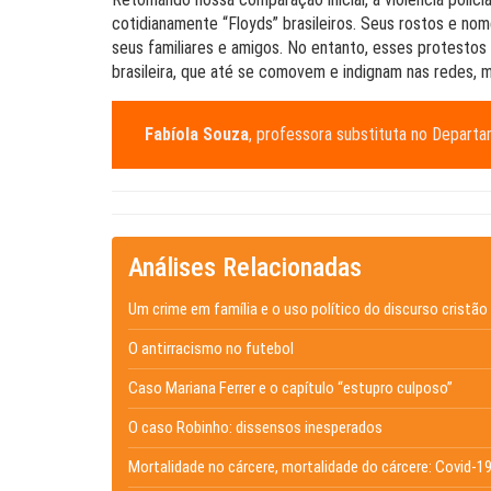
cotidianamente “Floyds” brasileiros. Seus rostos e n
seus familiares e amigos. No entanto, esses protesto
brasileira, que até se comovem e indignam nas redes, 
Fabíola Souza
, professora substituta no Depart
Análises Relacionadas
Um crime em família e o uso político do discurso cristão
O antirracismo no futebol
Caso Mariana Ferrer e o capítulo “estupro culposo”
O caso Robinho: dissensos inesperados
Mortalidade no cárcere, mortalidade do cárcere: Covid-19 