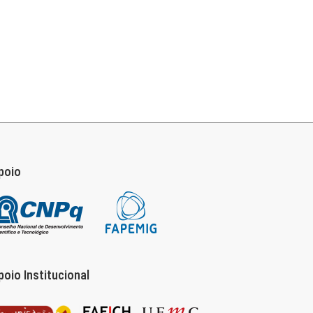
poio
poio Institucional