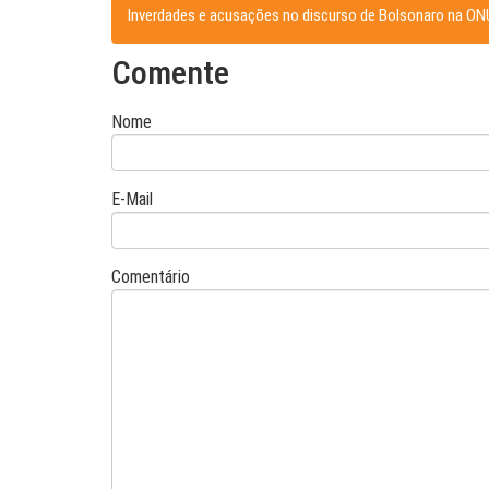
Inverdades e acusações no discurso de Bolsonaro na ON
Comente
Nome
E-Mail
Comentário