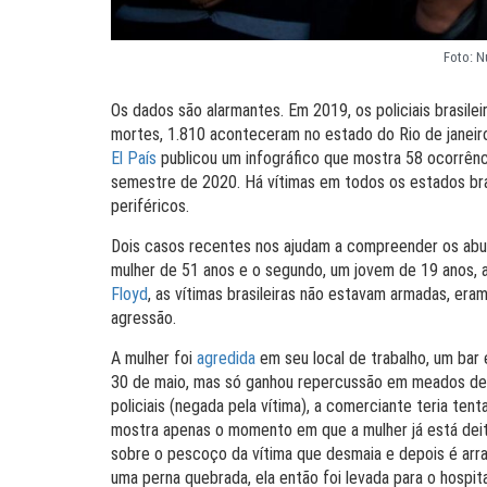
Foto: N
Os dados são alarmantes. Em 2019, os policiais brasil
mortes, 1.810 aconteceram no estado do Rio de janeir
El Paí
s
publicou um infográfico que mostra 58 ocorrência
semestre de 2020. Há vítimas em todos os estados bras
periféricos.
Dois casos recentes nos ajudam a compreender os abus
mulher de 51 anos e o segundo, um jovem de 19 anos,
Floyd
, as vítimas brasileiras não estavam armadas, e
agressão.
A mulher foi
agredida
em seu local de trabalho, um bar 
30 de maio, mas só ganhou repercussão em meados de j
policiais (negada pela vítima), a comerciante teria ten
mostra apenas o momento em que a mulher já está deita
sobre o pescoço da vítima que desmaia e depois é arra
uma perna quebrada, ela então foi levada para o hospit