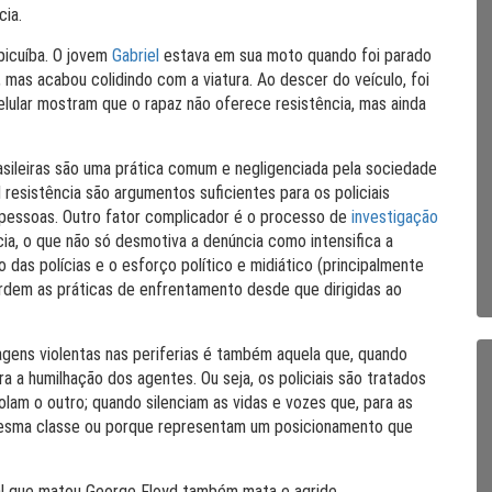
cia.
picuíba. O jovem
Gabriel
estava em sua moto quando foi parado
, mas acabou colidindo com a viatura. Ao descer do veículo, foi
elular mostram que o rapaz não oferece resistência, mas ainda
rasileiras são uma prática comum e negligenciada pela sociedade
 resistência são argumentos suficientes para os policiais
s pessoas. Outro fator complicador é o processo de
investigação
ia, o que não só desmotiva a denúncia como intensifica a
 das polícias e o esforço político e midiático (principalmente
uardem as práticas de enfrentamento desde que dirigidas ao
agens violentas nas periferias é também aquela que, quando
a a humilhação dos agentes. Ou seja, os policiais são tratados
am o outro; quando silenciam as vidas e vozes que, para as
 mesma classe ou porque representam um posicionamento que
cial que matou George Floyd também mata e agride