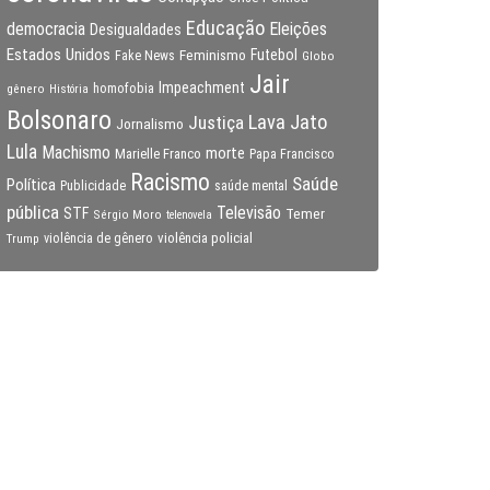
Educação
Eleições
democracia
Desigualdades
Estados Unidos
Feminismo
Futebol
Fake News
Globo
Jair
Impeachment
gênero
homofobia
História
Bolsonaro
Lava Jato
Justiça
Jornalismo
Lula
Machismo
morte
Marielle Franco
Papa Francisco
Racismo
Saúde
Política
Publicidade
saúde mental
pública
Televisão
STF
Temer
Sérgio Moro
telenovela
violência policial
Trump
violência de gênero