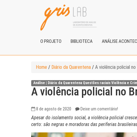
O PROJETO
BIBLIOTECA
ANÁLISE ACONTE
Home
/
Diário da Quarentena
/
A violência policial no
Análise |
Diário da Quarentena
Questões raciais
Violência e Cri
A violência policial no B
8 de agosto de 2020
Deixe um comentário!
Apesar do isolamento social, a violência policial cresc
certo: são negras e moradoras das periferias brasileiras