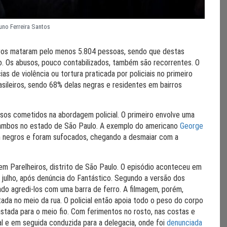
uno Ferreira Santos
eiros mataram pelo menos 5.804 pessoas, sendo que destas
o. Os abusos, pouco contabilizados, também são recorrentes. O
s de violência ou tortura praticada por policiais no primeiro
ileiros, sendo 68% delas negras e residentes em bairros
os cometidos na abordagem policial. O primeiro envolve uma
 ambos no estado de São Paulo. A exemplo do americano
George
ram negros e foram sufocados, chegando a desmaiar com a
em Parelheiros, distrito de São Paulo. O episódio aconteceu em
ulho, após denúncia do Fantástico. Segundo a versão dos
tado agredi-los com uma barra de ferro. A filmagem, porém,
da no meio da rua. O policial então apoia todo o peso do corpo
stada para o meio fio. Com ferimentos no rosto, nas costas e
al e em seguida conduzida para a delegacia, onde foi
denunciada