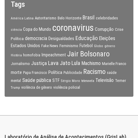
Tags
Brasil
celebridades
Autoritarismo
Belo Horizonte
América Latina
coronavirus
Copa do Mundo
Corrupção
Crise
ciência
Educação
Eleições
democracia
Política
Desigualdades
Estados Unidos
Feminismo
Futebol
Fake News
Globo
gênero
Jair Bolsonaro
Impeachment
homofobia
História
Lava Jato
Justiça
Lula
Machismo
Jornalismo
Marielle Franco
Racismo
morte
Política
Papa Francisco
Publicidade
saúde
Saúde pública
Televisão
STF
Temer
mental
Sérgio Moro
telenovela
violência policial
Trump
violência de gênero
Laboratório de Análise de Acontecimentos (GrisLab)