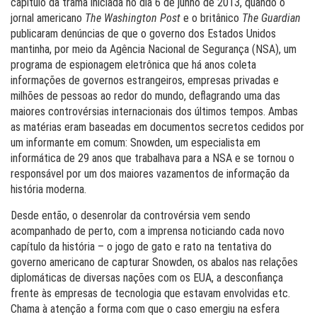
capítulo da trama iniciada no dia 6 de junho de 2013, quando o
jornal americano
The Washington Post
e o britânico
The Guardian
publicaram denúncias de que o governo dos Estados Unidos
mantinha, por meio da Agência Nacional de Segurança (NSA), um
programa de espionagem eletrônica que há anos coleta
informações de governos estrangeiros, empresas privadas e
milhões de pessoas ao redor do mundo, deflagrando uma das
maiores controvérsias internacionais dos últimos tempos. Ambas
as matérias eram baseadas em documentos secretos cedidos por
um informante em comum: Snowden, um especialista em
informática de 29 anos que trabalhava para a NSA e se tornou o
responsável por um dos maiores vazamentos de informação da
história moderna.
Desde então, o desenrolar da controvérsia vem sendo
acompanhado de perto, com a imprensa noticiando cada novo
capítulo da história – o jogo de gato e rato na tentativa do
governo americano de capturar Snowden, os abalos nas relações
diplomáticas de diversas nações com os EUA, a desconfiança
frente às empresas de tecnologia que estavam envolvidas etc.
Chama à atenção a forma com que o caso emergiu na esfera