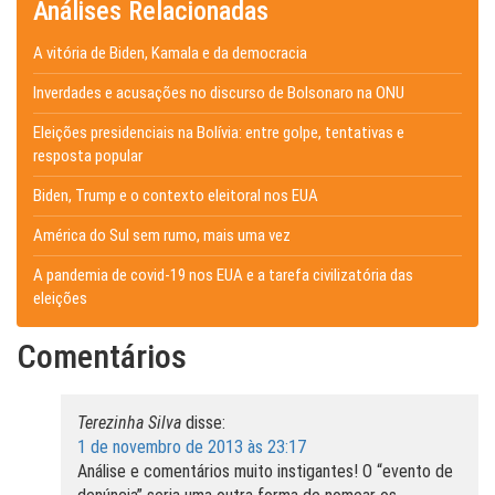
Análises Relacionadas
A vitória de Biden, Kamala e da democracia
Inverdades e acusações no discurso de Bolsonaro na ONU
Eleições presidenciais na Bolívia: entre golpe, tentativas e
resposta popular
Biden, Trump e o contexto eleitoral nos EUA
América do Sul sem rumo, mais uma vez
A pandemia de covid-19 nos EUA e a tarefa civilizatória das
eleições
Comentários
Terezinha Silva
disse:
1 de novembro de 2013 às 23:17
Análise e comentários muito instigantes! O “evento de