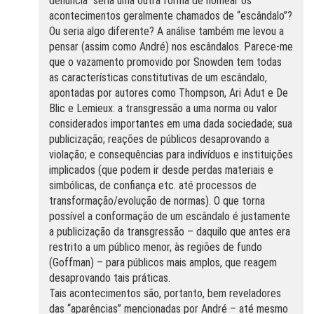
denúncia” seria uma outra forma de nomear os
acontecimentos geralmente chamados de “escândalo”?
Ou seria algo diferente? A análise também me levou a
pensar (assim como André) nos escândalos. Parece-me
que o vazamento promovido por Snowden tem todas
as características constitutivas de um escândalo,
apontadas por autores como Thompson, Ari Adut e De
Blic e Lemieux: a transgressão a uma norma ou valor
considerados importantes em uma dada sociedade; sua
publicização; reações de públicos desaprovando a
violação; e consequências para indivíduos e instituições
implicados (que podem ir desde perdas materiais e
simbólicas, de confiança etc. até processos de
transformação/evolução de normas). O que torna
possível a conformação de um escândalo é justamente
a publicização da transgressão – daquilo que antes era
restrito a um público menor, às regiões de fundo
(Goffman) – para públicos mais amplos, que reagem
desaprovando tais práticas.
Tais acontecimentos são, portanto, bem reveladores
das “aparências” mencionadas por André – até mesmo