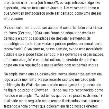
projetando uma trama (ou tramoia?), ou seja, introduzir algo não
esperado, uma ruptura, uma reviravolta. Um vazamento como o
que Snowden protagonizou pode ser pensado como uma dessas
intervenções.
O vazamento tanto pode ser acidental como também uma tática
do fraco (Certeau, 1994), uma forma de adquirir potência na
denúncia e abrir possibilidades de desvelar elementos da
estratégia do forte (que vindas a público podem ser moralmente
reprováveis). O vazamento, nesse sentido, evoca uma moralidade
pública e só ai pode fazer sentido. Para governos e organizações,
a “desmoralização” é um fator crítico, no sentido de que é um
golpe em sua reputação e nas relações com os demais atores.
Na ampla trama que se desenvolve, novos elementos entram em
jogo a cada momento. Nesse recente capítulo marcado pela
publicação do Wikileaks, um sentido moral ganha força centrado
na figura do próprio Snowden – tendo seu ato reconhecido como
heroico e exemplar: “Acreditamos que outras pessoas da mesma
qualidade moral seguirão seu exemplo iluminando zonas escuras e
trazendo à tona crimes que colocam em risco nossos direitos