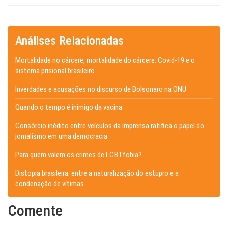
Análises Relacionadas
Mortalidade no cárcere, mortalidade do cárcere: Covid-19 e o
sistema prisional brasileiro
Inverdades e acusações no discurso de Bolsonaro na ONU
Quando o tempo é inimigo da vacina
Consórcio inédito entre veículos da imprensa ratifica o papel do
jornalismo em uma democracia
Para quem valem os crimes de LGBTfobia?
Distopia brasileira: entre a naturalização do estupro e a
condenação de vítimas
Comente