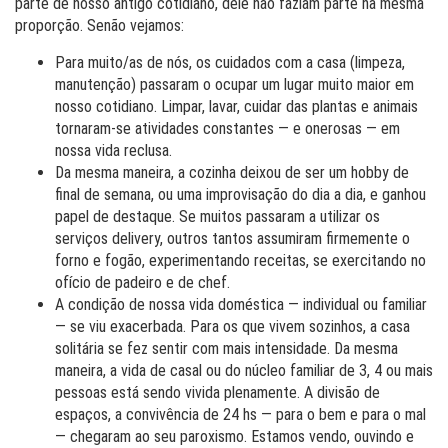
parte de nosso antigo cotidiano, dele não faziam parte na mesma
proporção. Senão vejamos:
Para muito/as de nós, os cuidados com a casa (limpeza,
manutenção) passaram o ocupar um lugar muito maior em
nosso cotidiano. Limpar, lavar, cuidar das plantas e animais
tornaram-se atividades constantes — e onerosas — em
nossa vida reclusa.
Da mesma maneira, a cozinha deixou de ser um hobby de
final de semana, ou uma improvisação do dia a dia, e ganhou
papel de destaque. Se muitos passaram a utilizar os
serviços delivery, outros tantos assumiram firmemente o
forno e fogão, experimentando receitas, se exercitando no
ofício de padeiro e de chef.
A condição de nossa vida doméstica — individual ou familiar
— se viu exacerbada. Para os que vivem sozinhos, a casa
solitária se fez sentir com mais intensidade. Da mesma
maneira, a vida de casal ou do núcleo familiar de 3, 4 ou mais
pessoas está sendo vivida plenamente. A divisão de
espaços, a convivência de 24 hs — para o bem e para o mal
— chegaram ao seu paroxismo. Estamos vendo, ouvindo e