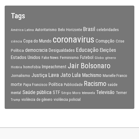
Tags
Brasil
celebridades
Autoritarismo
Belo Horizonte
América Latina
coronavirus
Copa do Mundo
Corrupção
Crise
ciência
Educação
Eleições
democracia
Política
Desigualdades
Estados Unidos
Feminismo
Futebol
Fake News
Globo
gênero
Jair Bolsonaro
Impeachment
homofobia
História
Lava Jato
Justiça
Lula
Machismo
Jornalismo
Marielle Franco
Racismo
morte
Política
Papa Francisco
Publicidade
saúde
Saúde pública
Televisão
STF
Temer
mental
Sérgio Moro
telenovela
violência policial
Trump
violência de gênero