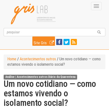
Toggle
navigati
Site Gris
Home
/
Acontecimentos outros
/
Um novo cotidiano — como
estamos vivendo o isolamento social?
Análise |
Acontecimentos outros
Diário da Quarentena
Um novo cotidiano — como
estamos vivendo o
isolamento social?